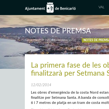
VAL
NOTES DE PREMSA
Comunicació i Imatge Institucional
NOTES DE PREMS
La primera fase de les o
finalitzarà per Setmana 
12/02/2014
Les obres d'emergència de la costa Nord estan 
finalitze per Setmana Santa. A banda de consoli
6 i 7 metres de platja en un tram de costa molt 