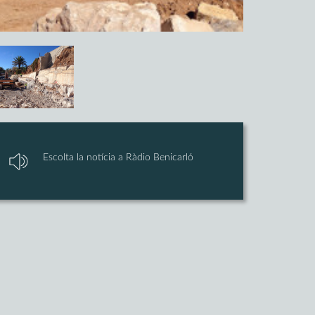
Escolta la notícia a Ràdio Benicarló