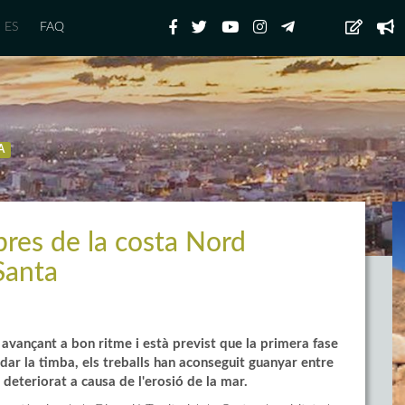
ES
FAQ
A
bres de la costa Nord
Santa
avançant a bon ritme i està previst que la primera fase
dar la timba, els treballs han aconseguit guanyar entre
deteriorat a causa de l'erosió de la mar.