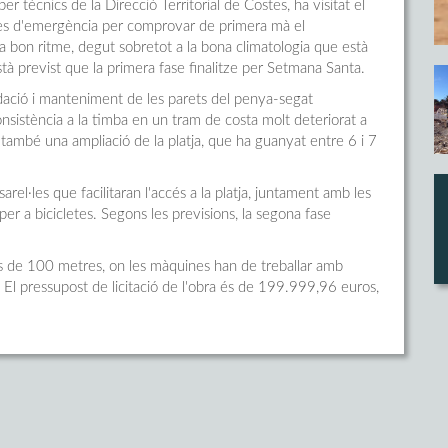
 tècnics de la Direcció Territorial de Costes, ha visitat el
res d'emergència per comprovar de primera mà el
 bon ritme, degut sobretot a la bona climatologia que està
stà previst que la primera fase finalitze per Setmana Santa.
dació i manteniment de les parets del penya-segat
nsistència a la timba en un tram de costa molt deteriorat a
t també una ampliació de la platja, que ha guanyat entre 6 i 7
rel·les que facilitaran l'accés a la platja, juntament amb les
r a bicicletes. Segons les previsions, la segona fase
és de 100 metres, on les màquines han de treballar amb
 El pressupost de licitació de l'obra és de 199.999,96 euros,