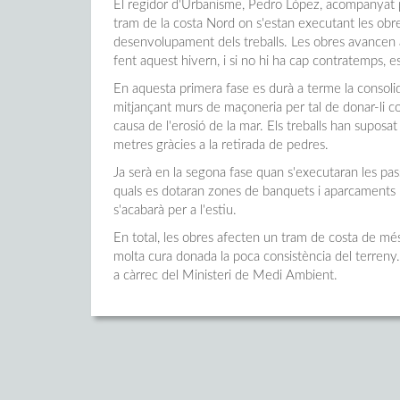
El regidor d'Urbanisme, Pedro López, acompanyat per
tram de la costa Nord on s'estan executant les ob
desenvolupament dels treballs. Les obres avancen a
fent aquest hivern, i si no hi ha cap contratemps, e
En aquesta primera fase es durà a terme la consoli
mitjançant murs de maçoneria per tal de donar-li co
causa de l'erosió de la mar. Els treballs han suposa
metres gràcies a la retirada de pedres.
Ja serà en la segona fase quan s'executaran les passa
quals es dotaran zones de banquets i aparcaments pe
s'acabarà per a l'estiu.
En total, les obres afecten un tram de costa de m
molta cura donada la poca consistència del terreny.
a càrrec del Ministeri de Medi Ambient.