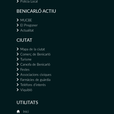
Policia Local
BENICARLÓ ACTIU
MUCBE
El Pregoner
Actualitat
CIUTAT
Mapa de la ciutat
Comerç de Benicarló
Turisme
Carxofa de Benicarló
Festes
Associacions cíviques
Farmàcies de guàrdia
Telèfons d'interés
Viquibló
UTILITATS
Inici