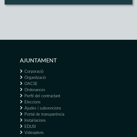
AJUNTAMENT
Corporació
Organització
OACSE
Ordenances
Perfil del contractant
Eleccions
Ajudes i subvencions
Portal de transparència
Instal·lacions
EDUSI
Videoplens