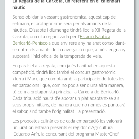
La Regata de la Carxofa, un referent en el calendari
nàutic
Sense oblidar la vessant gastronòmica, aquest cap de
setmana, el protagonisme serà per als amants de la
nàutica. Dissabte i diumenge tindrà lloc la XII Regata de la
Carxofa, una cita organitzada per l'
Estació Nàutica
Benicarló-Peníscola
que any rere any ha anat consolidant-
se entre els amants de la navegació i que, a més, enguany
suposarà l'inici oficial de la temporada de vela.
En paral·lel a la regata, com ja és habitual en aquesta
competició, tindrà lloc també el concurs gastronòmic
«Terra i Mar», que compta amb la participació de totes les
embarcacions i que, com no podia ser d'una altra manera,
té com a protagonista principal la Carxofa de Benicarló.
Cada tripulació haurà d'elaborar un plat adaptant-se als
seus propis mitjans, de manera que no només es puntuarà
el sabor, sinó també l'originalitat i la presentació.
Les propostes culinàries de cada embarcació les valorarà
un jurat on estaran presents el regidor d'Agricultura
,Eduardo Arín, la concursant del programa MasterChef