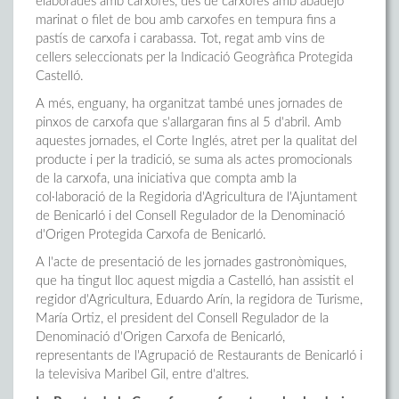
elaborades amb carxofes, des de carxofes amb abadejo
marinat o filet de bou amb carxofes en tempura fins a
pastís de carxofa i carabassa. Tot, regat amb vins de
cellers seleccionats per la Indicació Geogràfica Protegida
Castelló.
A més, enguany, ha organitzat també unes jornades de
pinxos de carxofa que s'allargaran fins al 5 d'abril. Amb
aquestes jornades, el Corte Inglés, atret per la qualitat del
producte i per la tradició, se suma als actes promocionals
de la carxofa, una iniciativa que compta amb la
col·laboració de la Regidoria d'Agricultura de l'Ajuntament
de Benicarló i del Consell Regulador de la Denominació
d'Origen Protegida Carxofa de Benicarló.
A l'acte de presentació de les jornades gastronòmiques,
que ha tingut lloc aquest migdia a Castelló, han assistit el
regidor d'Agricultura, Eduardo Arín, la regidora de Turisme,
María Ortiz, el president del Consell Regulador de la
Denominació d'Origen Carxofa de Benicarló,
representants de l'Agrupació de Restaurants de Benicarló i
la televisiva Maribel Gil, entre d'altres.