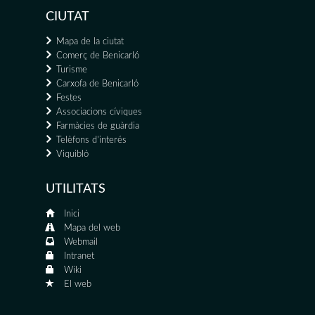
CIUTAT
Mapa de la ciutat
Comerç de Benicarló
Turisme
Carxofa de Benicarló
Festes
Associacions cíviques
Farmàcies de guàrdia
Telèfons d'interés
Viquibló
UTILITATS
Inici
Mapa del web
Webmail
Intranet
Wiki
El web