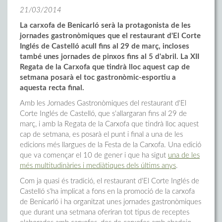
21/03/2014
La carxofa de Benicarló serà la protagonista de les
jornades gastronòmiques que el restaurant d'El Corte
Inglés de Castelló acull fins al 29 de març, incloses
també unes jornades de pinxos fins al 5 d'abril. La XII
Regata de la Carxofa que tindrà lloc aquest cap de
setmana posarà el toc gastronòmic-esportiu a
aquesta recta final.
Amb les Jornades Gastronòmiques del restaurant d'El
Corte Inglés de Castelló, que s'allargaran fins al 29 de
març, i amb la Regata de la Carxofa que tindrà lloc aquest
cap de setmana, es posarà el punt i final a una de les
edicions més llargues de la Festa de la Carxofa. Una edició
que va començar el 10 de gener i que ha sigut
una de les
més multitudinàries i mediàtiques dels últims anys
.
Com ja quasi és tradició, el restaurant d'El Corte Inglés de
Castelló s'ha implicat a fons en la promoció de la carxofa
de Benicarló i ha organitzat unes jornades gastronòmiques
que durant una setmana oferiran tot tipus de receptes