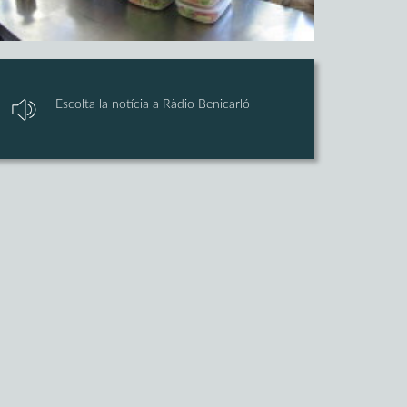
Escolta la notícia a Ràdio Benicarló