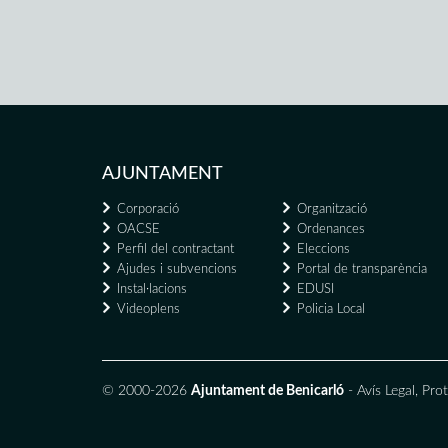
AJUNTAMENT
Corporació
Organització
OACSE
Ordenances
Perfil del contractant
Eleccions
Ajudes i subvencions
Portal de transparència
Instal·lacions
EDUSI
Videoplens
Policia Local
© 2000-2026
Ajuntament de Benicarló
-
Avís Legal
,
Prot