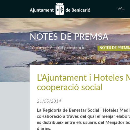
VAL
NOTES DE PREMSA
Comunicació i Imatge Institucional
NOTES DE PREMS
L'Ajuntament i Hoteles 
cooperació social
21/05/2014
La Regidoria de Benestar Social i Hoteles Medi
col·laboració a través del qual el menjar elabor
es distribueix entre els usuaris del Menjador S
diàries.