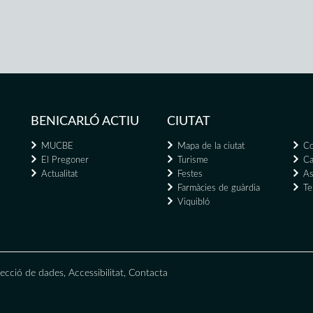
BENICARLÓ ACTIU
CIUTAT
MUCBE
Mapa de la ciutat
Co
El Pregoner
Turisme
Ca
Actualitat
Festes
As
Farmàcies de guàrdia
Te
Viquibló
ecció de dades
,
Accessibilitat
,
Contacta