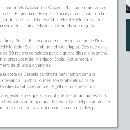
ls aparthotels Acualandia i Acuazul, s'ha compromés amb el
 amb la Regidoria de Benestar Social per col·laborar en la
 vigor des de finals del mes d'abril, Hoteles Mediterráneo
a sortit de la cuina dels dos aparthotels que regenta i els
la fins a Benicarló compta amb el control sanitari de l'Àrea
is del Menjador Social amb un vehicle adaptat. Des que es va
ana de 80 racions completes per dia quatre dies a la setmana,
en el pressupost del Menjador Social. Actualment, el
ent, de dilluns a divendres.
la costa de Castelló certificats per l'Institut per a la
xcel·lència Turística. A més, són també els únics de
 Famílies Nombroses amb el segell de Turisme Familiar.
'afegeixen altres que s'han dut a terme durant aquest curs,
 de Pescadors en temporada de pesca. Des del passat mes de
r i torrar com per a caldo) una mitjana de dos dies per