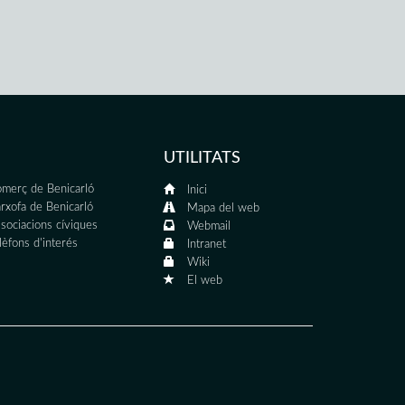
UTILITATS
merç de Benicarló
Inici
rxofa de Benicarló
Mapa del web
sociacions cíviques
Webmail
lèfons d'interés
Intranet
Wiki
El web