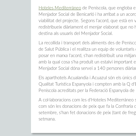
Hoteles Mediterráneo
de Peníscola, que engloba e
Menjador Social de Benicarló i ha arribat a un acord
viabilitat del projecte. Segons l'acord, que està en
redistribueix diàriament el menjar elaborat que no h
destina als usuaris del Menjador Social.
La recollida i transport dels aliments des de Penísco
de Salut Pública i el realitza un equip de voluntar
posar en marxa l'acord, s'han redistribuït una mitj
amb la qual cosa s'ha produït un estalvi important 
Menjador Social dóna servei a 140 persones diàriam
Els aparthotels Acualandia i Acuazul són els únics de 
Qualitat Turística Espanyola i compten amb la Q d'E
Peníscola acreditats per la Federació Espanyola de
A col·laboracions com les d'Hoteles Mediterráneo s
com són les donacions de peix que fa la Confraria
setembre, s'han fet donacions de peix (tant de fregi
setmana.