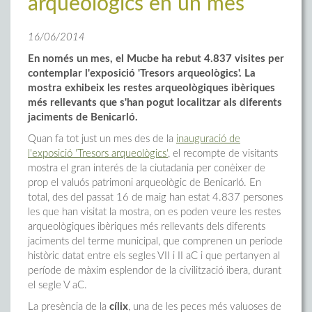
arqueològics en un mes
16/06/2014
En només un mes, el Mucbe ha rebut 4.837 visites per
contemplar l'exposició 'Tresors arqueològics'. La
mostra exhibeix les restes arqueològiques ibèriques
més rellevants que s'han pogut localitzar als diferents
jaciments de Benicarló.
Quan fa tot just un mes des de la
inauguració de
l'exposició 'Tresors arqueològics'
, el recompte de visitants
mostra el gran interés de la ciutadania per conèixer de
prop el valuós patrimoni arqueològic de Benicarló. En
total, des del passat 16 de maig han estat 4.837 persones
les que han visitat la mostra, on es poden veure les restes
arqueològiques ibèriques més rellevants dels diferents
jaciments del terme municipal, que comprenen un període
històric datat entre els segles VII i II aC i que pertanyen al
període de màxim esplendor de la civilització ibera, durant
el segle V aC.
La presència de la
cílix
, una de les peces més valuoses de