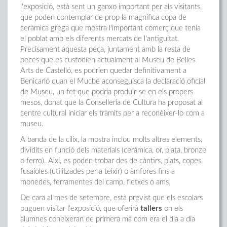
l'exposició, està sent un ganxo important per als visitants,
que poden contemplar de prop la magnífica copa de
ceràmica grega que mostra l'important comerç que tenia
el poblat amb els diferents mercats de l'antiguitat.
Precisament aquesta peça, juntament amb la resta de
peces que es custodien actualment al Museu de Belles
Arts de Castelló, es podrien quedar definitivament a
Benicarló quan el Mucbe aconseguisca la declaració oficial
de Museu, un fet que podria produir-se en els propers
mesos, donat que la Conselleria de Cultura ha proposat al
centre cultural iniciar els tràmits per a reconèixer-lo com a
museu.
A banda de la cílix, la mostra inclou molts altres elements,
dividits en funció dels materials (ceràmica, or, plata, bronze
o ferro). Així, es poden trobar des de càntirs, plats, copes,
fusaioles (utilitzades per a teixir) o àmfores fins a
monedes, ferramentes del camp, fletxes o ams.
De cara al mes de setembre, està previst que els escolars
puguen visitar l'exposició, que oferirà
tallers
on els
alumnes coneixeran de primera mà com era el dia a dia