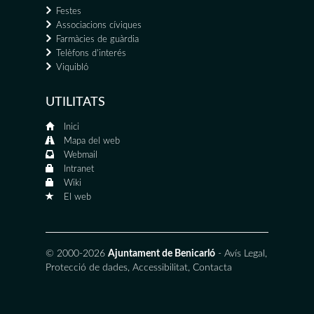
Festes
Associacions cíviques
Farmàcies de guàrdia
Telèfons d'interés
Viquibló
UTILITATS
Inici
Mapa del web
Webmail
Intranet
Wiki
El web
© 2000-2026
Ajuntament de Benicarló
-
Avís Legal
,
Protecció de dades
,
Accessibilitat
,
Contacta