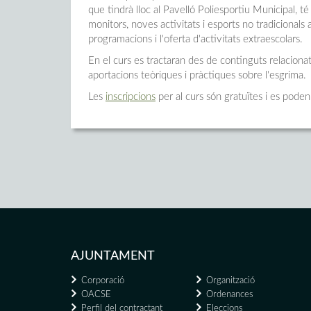
que tindrà lloc al Pavelló Poliesportiu Municipal, té
monitors, noves activitats i esports no tradicionals
programacions i l'oferta d'activitats extraescolars.
En el curs es tractaran des de continguts relacionat
aportacions teòriques i pràctiques sobre l'esgrima.
Les
inscripcions
per al curs són gratuïtes i es pode
AJUNTAMENT
Corporació
Organització
OACSE
Ordenances
Perfil del contractant
Eleccions