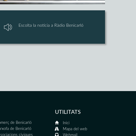
Escolta la notícia a Ràdio Benicarló
UTILITATS
merç de Benicarló
Inici
rxofa de Benicarló
Mapa del web
sociacions cíviques
Webmail