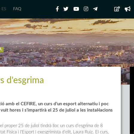
ES
FAQ
A
s d'esgrima
ció amb el CEFIRE, un curs d'un esport alternatiu i poc
uit hores i s'impartirà el 25 de juliol a les instal·lacions
el proper 25 de juliol tindrà lloc un curs d'esgrima de 8
t Física i l'Esport i exesgrimista d'elit, Laura Ruiz. El curs,