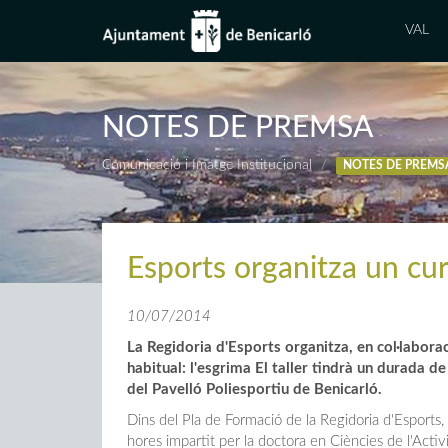
VAL
NOTES DE PREMSA
Comunicació i Imatge Institucional
NOTES DE PREMS
Esports organitza un cur
10/07/2014
La Regidoria d'Esports organitza, en col·labora
habitual: l'esgrima El taller tindrà un durada de v
del Pavelló Poliesportiu de Benicarló.
Dins del Pla de Formació de la Regidoria d'Esports, 
hores impartit per la doctora en Ciències de l'Activita