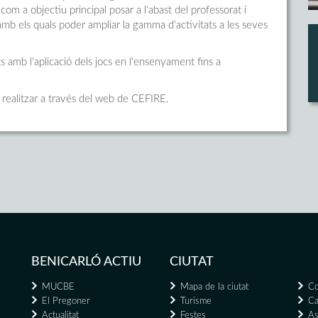
 com a objectiu principal posar a l'abast del professorat i
 amb els quals poder ampliar la gamma d'activitats a les seves
s amb l'aplicació dels jocs en l'ensenyament fins a
n realitzar a través del web de CEFIRE.
BENICARLÓ ACTIU
CIUTAT
MUCBE
Mapa de la ciutat
Co
El Pregoner
Turisme
Ca
Actualitat
Festes
As