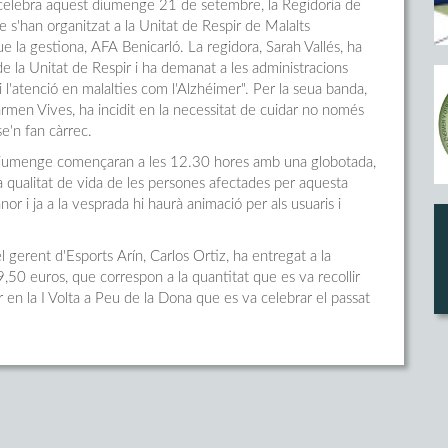
celebra aquest diumenge 21 de setembre, la Regidoria de
e s'han organitzat a la Unitat de Respir de Malalts
ue la gestiona, AFA Benicarló. La regidora, Sarah Vallés, ha
 de la Unitat de Respir i ha demanat a les administracions
 l'atenció en malalties com l'Alzhéimer". Per la seua banda,
armen Vives, ha incidit en la necessitat de cuidar no només
se'n fan càrrec.
al diumenge començaran a les 12.30 hores amb una globotada,
la qualitat de vida de les persones afectades per aquesta
or i ja a la vesprada hi haurà animació per als usuaris i
 gerent d'Esports Arín, Carlos Ortiz, ha entregat a la
,50 euros, que correspon a la quantitat que es va recollir
 en la I Volta a Peu de la Dona que es va celebrar el passat