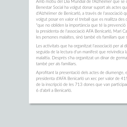
Amb motiu del Dia Mundial de l'Alzhéimer que se 
Benestar Social ha volgut donar suport als actes qu
d'Alzhéimer de Benicarló, a través de l'associació q
volgut posar en valor el treball que es realitza des
"que no obliden la importància que té la prevenció i
la presidenta de l'associació AFA Benicarló, Mari C
les persones malaltes, sinó també els familiars que 
Les activitats que ha organitzat l'associació per 
seguida de la lectura d'un manifest que reivindica 
malaltia. Després s'ha organitzat un dinar de german
també per als familiars.
Aprofitant la presentació dels actes de diumenge, el
presidenta d'AFA Benicarló un xec per valor de 419
de la inscripció de les 713 dones que van participar
6 d'abril a Benicarló.