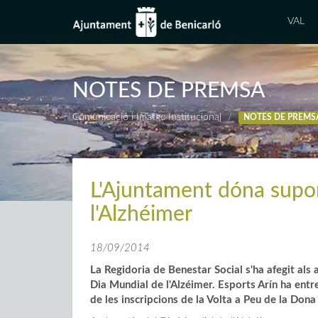
VAL
NOTES DE PREMSA
Comunicació i Imatge Institucional
NOTES DE PREMS
L'Ajuntament dóna supor
l'Alzhéimer
18/09/2014
La Regidoria de Benestar Social s'ha afegit als
Dia Mundial de l'Alzéimer. Esports Arín ha ent
de les inscripcions de la Volta a Peu de la Dona