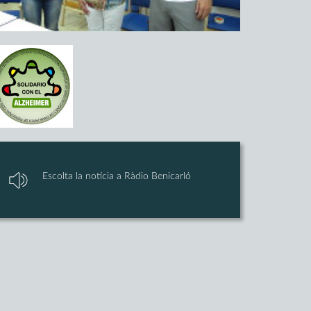
Escolta la notícia a Ràdio Benicarló