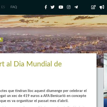
ES
FAQ
A
t al Dia Mundial de
 actes que tindran lloc aquest diumenge per celebrar el
regat un xec de 419 euros a AFA Benicarló en concepte
 que es va organitzar el passat mes d'abril.