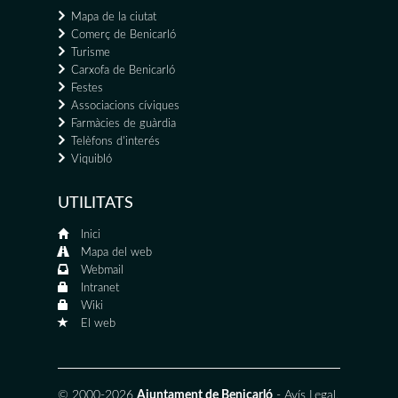
Mapa de la ciutat
Comerç de Benicarló
Turisme
Carxofa de Benicarló
Festes
Associacions cíviques
Farmàcies de guàrdia
Telèfons d'interés
Viquibló
UTILITATS
Inici
Mapa del web
Webmail
Intranet
Wiki
El web
© 2000-2026
Ajuntament de Benicarló
-
Avís Legal
,