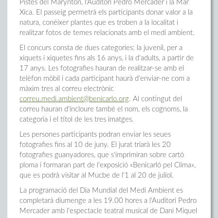
Pistes del Marynton, l'Auditori Pedro Mercader i la Mar
Xica. El passeig permetrà els participants donar valor a la
natura, conéixer plantes que es troben a la localitat i
realitzar fotos de temes relacionats amb el medi ambient.
El concurs consta de dues categories: la juvenil, per a
xiquets i xiquetes fins als 16 anys, i la d'adults, a partir de
17 anys. Les fotografies hauran de realitzar-se amb el
telèfon mòbil i cada participant haurà d'enviar-ne com a
màxim tres al correu electrònic
correu.medi.ambient@benicarlo.org
. Al contingut del
correu hauran d'incloure també el nom, els cognoms, la
categoria i el títol de les tres imatges.
Les persones participants podran enviar les seues
fotografies fins al 10 de juny. El jurat triarà les 20
fotografies guanyadores, que s'imprimiran sobre cartó
ploma i formaran part de l'exposició «Benicarló pel Clima»,
que es podrà visitar al Mucbe de l'1 al 20 de juliol.
La programació del Dia Mundial del Medi Ambient es
completarà diumenge a les 19.00 hores a l'Auditori Pedro
Mercader amb l'espectacle teatral musical de Dani Miquel