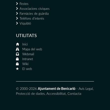
Festes
Associacions cíviques
Farmàcies de guàrdia
Telèfons d'interés
Viquibló
UTILITATS
Inici
Mapa del web
Webmail
Intranet
Wiki
El web
© 2000-2026
Ajuntament de Benicarló
-
Avís Legal
,
Protecció de dades
,
Accessibilitat
,
Contacta