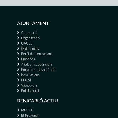
AJUNTAMENT
Corporació
Organització
OACSE
Ordenances
Perfil del contractant
Eleccions
Ajudes i subvencions
Portal de transparència
Instal·lacions
EDUSI
Videoplens
Policia Local
BENICARLÓ ACTIU
MUCBE
El Pregoner