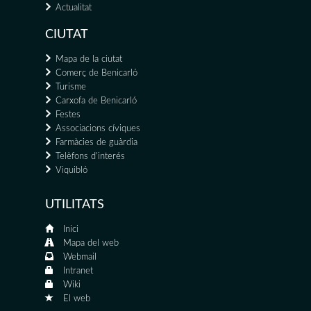
Actualitat
CIUTAT
Mapa de la ciutat
Comerç de Benicarló
Turisme
Carxofa de Benicarló
Festes
Associacions cíviques
Farmàcies de guàrdia
Telèfons d'interés
Viquibló
UTILITATS
Inici
Mapa del web
Webmail
Intranet
Wiki
El web