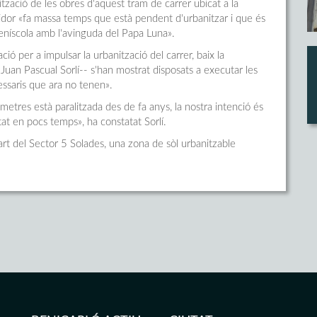
tzació de les obres d'aquest tram de carrer ubicat a la
gidor «fa massa temps que està pendent d'urbanitzar i que és
eníscola amb l'avinguda del Papa Luna».
ció per a impulsar la urbanització del carrer, baix la
 Juan Pascual Sorlí-- s'han mostrat disposats a executar les
essaris que ara no tenen».
etres està paralitzada des de fa anys, la nostra intenció és
tat en pocs temps», ha constatat Sorlí.
t del Sector 5 Solades, una zona de sòl urbanitzable