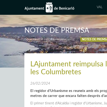
VAL
NOTES DE PREMSA
Comunicació i Imatge Institucional
NOTES DE PREMS
LAjuntament reimpulsa l
les Columbretes
26/02/2024
El regidor d'Urbanisme es reuneix amb els propi
metres de carrer que encara falten després d'an
El primer tinent d'Alcaldia i regidor d'Urbanisme, Ju