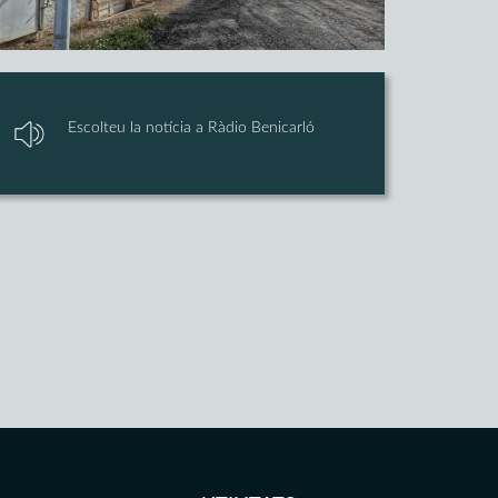
Escolteu la notícia a Ràdio Benicarló