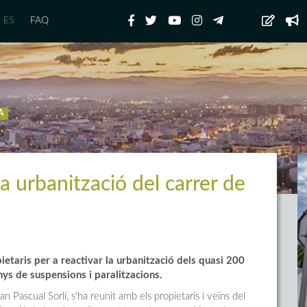
ES
FAQ
A
a urbanització del carrer de
etaris per a reactivar la urbanització dels quasi 200
ys de suspensions i paralitzacions.
an Pascual Sorlí, s'ha reunit amb els propietaris i veïns del