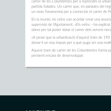
carrer de les Columbretes per a reprendre la urbani
partida Solades. Un carrer que, en paraules del re
un nexe fonamental per a connectar el carrer de P
En la reunió, els veïns van acordar crear una associa
supervisió de l'Ajuntament. «Els veïns --ha explicat
obres per tal poder dotar el carrer dels serveis nec
«A pesar que la urbanització d'aquest tram de 190 m
donar-li un nou impuls per a què puga ser una reali
Aquest tram de carrer de les Columbretes forma par
pendent encara de desenvolupar.