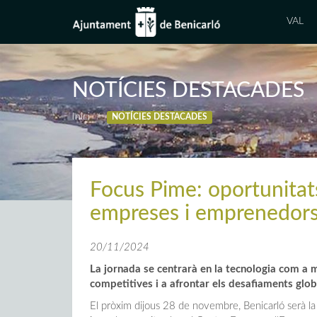
VAL
NOTÍCIES DESTACADES
Inici
NOTÍCIES DESTACADES
Focus Pime: oportunitat
empreses i emprenedor
20/11/2024
La jornada se centrarà en la tecnologia com a 
competitives i a afrontar els desafiaments glob
El pròxim dijous 28 de novembre, Benicarló serà l