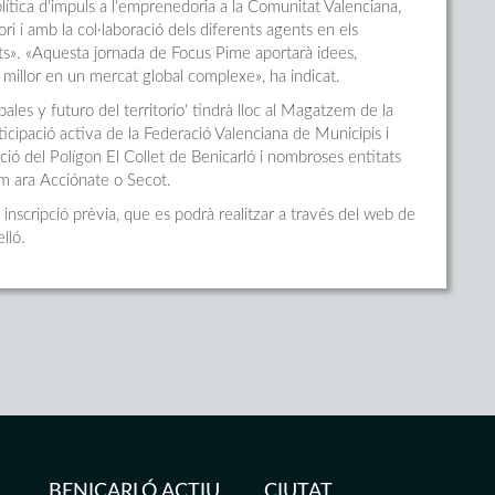
lítica d'impuls a l'emprenedoria a la Comunitat Valenciana,
ri i amb la col·laboració dels diferents agents en els
vats». «Aquesta jornada de Focus Pime aportarà idees,
 millor en un mercat global complexe», ha indicat.
ales y futuro del territorio' tindrà lloc al Magatzem de la
cipació activa de la Federació Valenciana de Municipis i
ció del Polígon El Collet de Benicarló i nombroses entitats
om ara Acciónate o Secot.
x inscripció prèvia, que es podrà realitzar a través del web de
lló.
BENICARLÓ ACTIU
CIUTAT