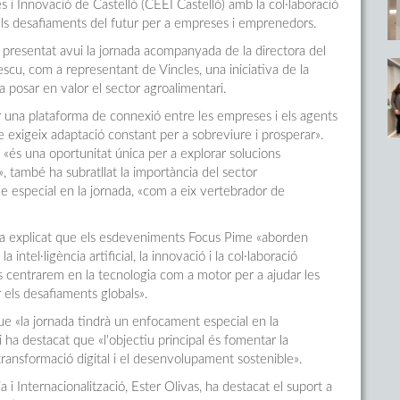
i Innovació de Castelló (CEEI Castelló) amb la col·laboració
 els desafiaments del futur per a empreses i emprenedors.
presentat avui la jornada acompanyada de la directora del
cu, com a representant de Vincles, una iniciativa de la
a posar en valor el sector agroalimentari.
r una plataforma de connexió entre les empreses i els agents
que exigeix adaptació constant per a sobreviure i prosperar».
«és una oportunitat única per a explorar solucions
», també ha subratllat la importància del sector
 especial en la jornada, «com a eix vertebrador de
 ha explicat que els esdeveniments Focus Pime «aborden
ntel·ligència artificial, la innovació i la col·laboració
ns centrarem en la tecnologia com a motor per a ajudar les
 els desafiaments globals».
e «la jornada tindrà un enfocament especial en la
 i ha destacat que «l'objectiu principal és fomentar la
 transformació digital i el desenvolupament sostenible».
i Internacionalització, Ester Olivas, ha destacat el suport a