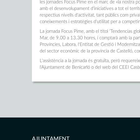
les jornades Focus Pime en el marc de «la nostra po
amb el desenvolupament d'iniciatives a tot el territo
respectius nivells d'activitat, tant públics com pri
coneixements i estratègies d'utilitat per a competir
La jornada Focus Pime, amb el títol 'Tendencias glob
Mar, de 9.00 a 13.30 hores, i comptarà amb la parti
Províncies, Labora, l'Entitat de Gestió i Modernitza
del sector econòmic de la província de Castelló, c
L'assistència a la jornada és gratuïta, però requerei
l'Ajuntament de Benicarló o del web del CEEI Caste
AJUNTAMENT