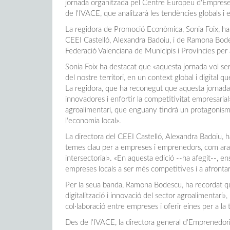
jornada organitzada pel Centre Europeu d'Empreses 
de l'IVACE, que analitzarà les tendències globals i
La regidora de Promoció Econòmica, Sonia Foix, ha 
CEEI Castelló, Alexandra Badoiu, i de Ramona Bodes
Federació Valenciana de Municipis i Províncies per 
Sonia Foix ha destacat que «aquesta jornada vol se
del nostre territori, en un context global i digital 
La regidora, que ha reconegut que aquesta jornada 
innovadores i enfortir la competitivitat empresarial
agroalimentari, que enguany tindrà un protagonisme
l'economia local».
La directora del CEEI Castelló, Alexandra Badoiu,
temes clau per a empreses i emprenedors, com ara la i
intersectorial». «En aquesta edició --ha afegit--, e
empreses locals a ser més competitives i a afrontar
Per la seua banda, Ramona Bodescu, ha recordat qu
digitalització i innovació del sector agroalimentari»,
col·laboració entre empreses i oferir eines per a la
Des de l'IVACE, la directora general d'Emprenedoria 