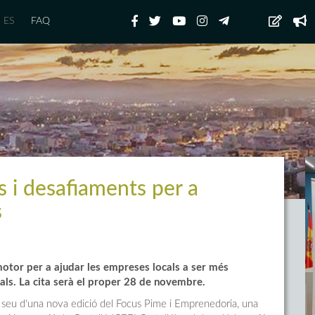
ES
FAQ
s i desafiaments per a
s
motor per a ajudar les empreses locals a ser més
als. La cita serà el proper 28 de novembre.
a seu d'una nova edició del Focus Pime i Emprenedoria, una