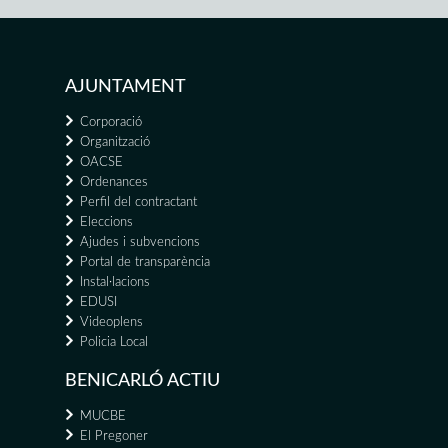
AJUNTAMENT
Corporació
Organització
OACSE
Ordenances
Perfil del contractant
Eleccions
Ajudes i subvencions
Portal de transparència
Instal·lacions
EDUSI
Videoplens
Policia Local
BENICARLÓ ACTIU
MUCBE
El Pregoner