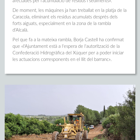
afectades per l'acumulació de residus i sediments».
De moment, les màquines ja han treballat en la platja de la
Caracola, eliminant els residus acumulats després dels
forts aiguats, especialment en la zona de la rambla
d'Alcalà.
Pel que fa a la mateixa rambla, Borja Castell ha confirmat
que «l'Ajuntament està a l'espera de l'autorització de la
Confederació Hidrogràfica del Xúquer per a poder iniciar
les actuacions corresponents en el llit del barranc».