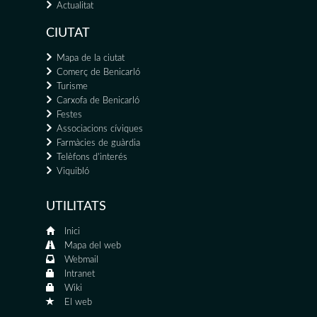
Actualitat
CIUTAT
Mapa de la ciutat
Comerç de Benicarló
Turisme
Carxofa de Benicarló
Festes
Associacions cíviques
Farmàcies de guàrdia
Telèfons d'interés
Viquibló
UTILITATS
Inici
Mapa del web
Webmail
Intranet
Wiki
El web