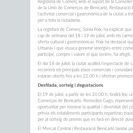
Regidoria de Comerç amb el suport de la Conselleria
de la Unió de Comerços de Benicarló, Restauració B
l'activitat comercial i gastronòmica de la ciutat a t
per a tota la ciutadania.
La regidora de Comerç, Sonia Foix, ha explicat que 
cap de setmana del 18 i 19 de juliol, amb els carre
oferta cultural i gastronòmica». Foix ha destacat q
Urbana» i que «busca generar sinergies entre comerç
participe, compre i valore el que tenim», ha afegit.
El dia 18 de juliol, la ciutat acollirà l'espectacle d
recorrerà els principals eixos comercials i convidarà
estaran oberts fins a les 22.00 h i oferiran promoci
Desfilada, sorteig i degustacions
El 19 de juliol, a partir de les 20.00 h, tindrà llo
Comerços de Benicarló. Remedios Gago, representan
oportunitat per mostrar la qualitat i diversitat del
prèvia els establiments participants repartiran tiq
per al sorteig de premis que es farà en directe dura
El Mercat Central i Restauració Benicarló també pa