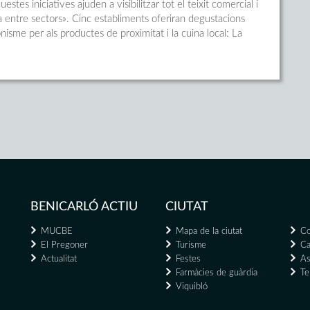
stes iniciatives ajuden a visibilitzar tot el teixit comercial i
a entre sectors». Cinc establiments oferiran degustacions
sme per als productes de proximitat i la cuina local: La
BENICARLÓ ACTIU
CIUTAT
MUCBE
Mapa de la ciutat
Co
El Pregoner
Turisme
Ca
Actualitat
Festes
As
Farmàcies de guàrdia
Te
Viquibló