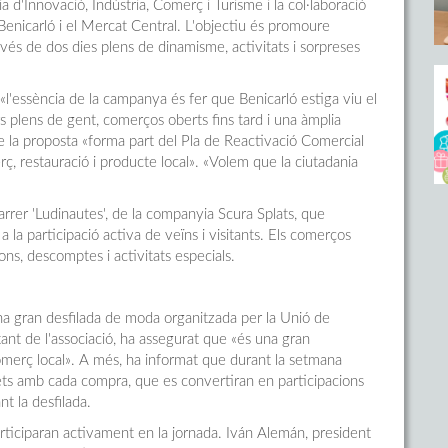
 d'Innovació, Indústria, Comerç i Turisme i la col·laboració
enicarló i el Mercat Central. L'objectiu és promoure
ravés de dos dies plens de dinamisme, activitats i sorpreses
«l'essència de la campanya és fer que Benicarló estiga viu el
rs plens de gent, comerços oberts fins tard i una àmplia
ue la proposta «forma part del Pla de Reactivació Comercial
, restauració i producte local». «Volem que la ciutadania
e carrer 'Ludinautes', de la companyia Scura Splats, que
 a la participació activa de veïns i visitants. Els comerços
ons, descomptes i activitats especials.
c una gran desfilada de moda organitzada per la Unió de
t de l'associació, ha assegurat que «és una gran
 comerç local». A més, ha informat que durant la setmana
uets amb cada compra, que es convertiran en participacions
nt la desfilada.
rticiparan activament en la jornada. Iván Alemán, president