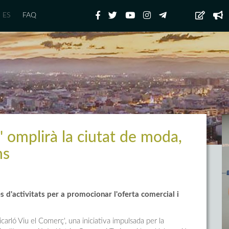
ES
FAQ
' omplirà la ciutat de moda,
ns
es d'activitats per a promocionar l'oferta comercial i
arló Viu el Comerç', una iniciativa impulsada per la