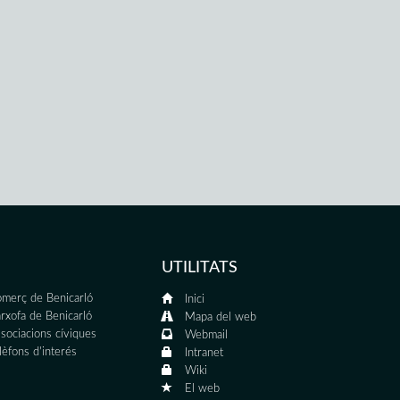
UTILITATS
merç de Benicarló
Inici
rxofa de Benicarló
Mapa del web
sociacions cíviques
Webmail
lèfons d'interés
Intranet
Wiki
El web