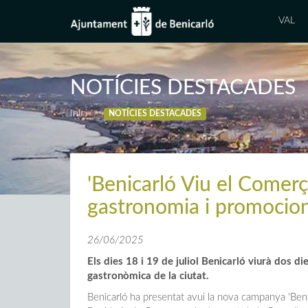
VAL
NOTÍCIES DESTACADES
Inici
NOTÍCIES DESTACADES
'Benicarló Viu el Comerç
gastronomia i promocio
26/06/2025
Els dies 18 i 19 de juliol Benicarló viurà dos di
gastronòmica de la ciutat.
Benicarló ha presentat avui la nova campanya 'Benic