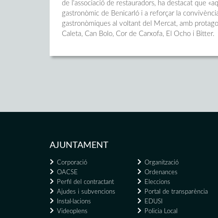
de l'associació de restauradors, ha destacat que «aque
gastronòmic de Benicarló i a reforçar la convivènci
gastronòmiques al voltant del Mercat, amb protagoni
Caleta, Can Bolo, Cor de Carxofa, El Ocho i Bitter.
AJUNTAMENT
Corporació
Organització
OACSE
Ordenances
Perfil del contractant
Eleccions
Ajudes i subvencions
Portal de transparència
Instal·lacions
EDUSI
Videoplens
Policia Local