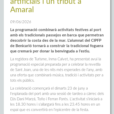
artificials i un tribut a
Amaral
09/06/2026
La programació combinarà activitats festives al port
amb els tradicionals passejos en barca que permetran
descobrir la costa des de la mar. L'alumnat del CIPFP
de Benicarló tornarà a construir la tradicional foguera
que cremarà per donar la benvinguda a l'estiu.
La regidora de Turisme, Inma Calvet, ha presentat avui la
programació especial preparada per a celebrar la revetlla
de Sant Joan, una de les nits més esperades de l'any, amb
una oferta que combinarà música, tradició i activitats per a
tots els públics.
La celebració començarà el dimarts 23 de juny a
l'esplanada del port amb una sessió de tardeo a càrrec dels
DJs Dani Marzá, Toño i Ferran Forés. L'activitat s'iniciarà a
les 18.30 hores i s'allargarà fins a les 23.45 hores en un
espai que es convertirà en l'epicentre de la festa.