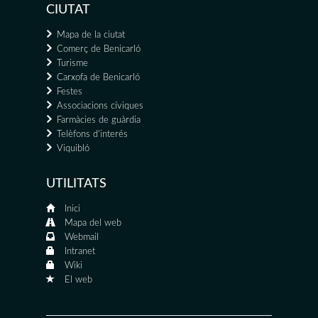
CIUTAT
Mapa de la ciutat
Comerç de Benicarló
Turisme
Carxofa de Benicarló
Festes
Associacions cíviques
Farmàcies de guàrdia
Telèfons d'interés
Viquibló
UTILITATS
Inici
Mapa del web
Webmail
Intranet
Wiki
El web