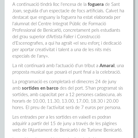
A continuació tindrà lloc l'encesa de la
foguera
de Sant
Joan, seguida d'un espectacle de focs artificials. Calvet ha
destacat que enguany la foguera ha estat elaborada per
l'alumnat del Centre Integrat Públic de Formació
Professional de Benicarló, concretament pels estudiants
del grau superior d'Artista Faller i Construcció
d'Escenografies, a qui ha agraït «el seu esforç i dedicació
per aportar creativitat i talent a una de les nits més
especials de l'any».
La nit continuarà amb l'actuació d'un tribut a
Amaral
, una
proposta musical que posarà el punt final a la celebració.
La programació es completarà el dimecres 24 de juny
amb
sortides en barco
des del port. S'han programat sis
sortides, amb capacitat per a 12 persones cadascuna, als
horaris de 10.00, 11.30, 13.00, 17.00, 18.30 i 20.00
hores. El preu de l'activitat serà de 7 euros per persona.
Les entrades per a les sortides en vaixell es podran
adquirir a partir del 15 de juny a través de les pàgines
web de l'Ajuntament de Benicarló i de Turisme Benicarló.