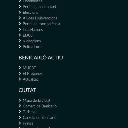
Ordenances
Perfil del contractant
Eleccions
Ajudes i subvencions
Portal de transparència
Instal·lacions
EDUSI
Videoplens
Policia Local
BENICARLÓ ACTIU
MUCBE
El Pregoner
Actualitat
CIUTAT
Mapa de la ciutat
Comerç de Benicarló
Turisme
Carxofa de Benicarló
Festes