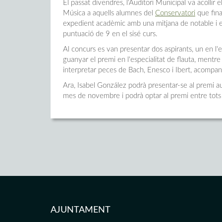
El passat divendres, l'Auditori Municipal va acollir
Música a aquells alumnes del
Conservatori
que
fin
expedient acadèmic amb una mitjana de notable i e
puntuació de 9 en el sisé curs.
Al concurs es van presentar dos aspirants, un en l'es
guanyar el premi en l'especialitat de flauta, mentr
interpretar peces de Bach, Enesco i Ibert, acompan
Ara, Isabel González podrà presentar-se al premi a
mes de novembre i podrà optar al premi entre tots e
AJUNTAMENT