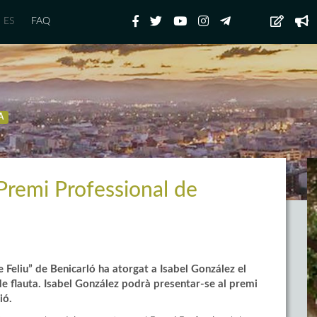
ES
FAQ
A
Premi Professional de
Feliu” de Benicarló ha atorgat a Isabel González el
de flauta. Isabel González podrà presentar-se al premi
ió.