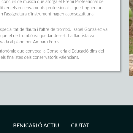
 el concurs de música que atorga el Premi Professional de
alitzen els ensenyaments professionals i que tinguen un
n l'assignatura d'instrument hagen aconseguit una
pecialitat de flauta i l'altre de trombó. Isabel González va
e que el de trombó va quedar desert. La flautista va
yada al piano per Amparo Ferris.
utonòmic que convoca la Conselleria d'Educació dins del
ls finalistes dels conservatoris valencians.
BENICARLÓ ACTIU
CIUTAT