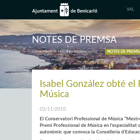
VAL
NOTES DE PREMSA
Comunicació i Imatge Institucional
NOTES DE PREMS
Isabel González obté el 
Música
03/11/2010
El Conservatori Professional de Música “Mestre 
Premi Professional de Música en l'especialitat 
autonòmic que convoca la Conselleria d'Educac