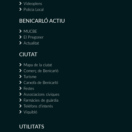
Videoplens
Policia Local
BENICARLÓ ACTIU
MUCBE
El Pregoner
Actualitat
CIUTAT
Mapa de la ciutat
Comerç de Benicarló
Turisme
Carxofa de Benicarló
Festes
Associacions cíviques
Farmàcies de guàrdia
Telèfons d'interés
Viquibló
UTILITATS