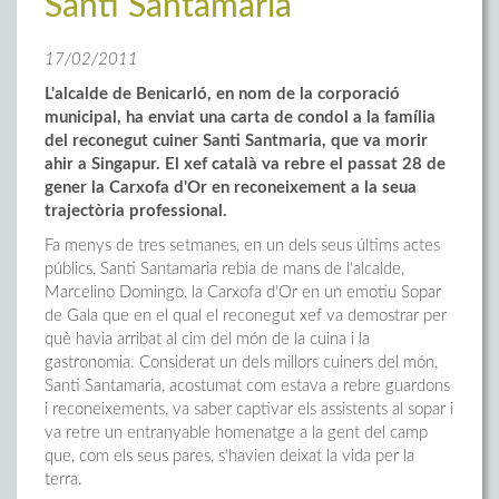
Santi Santamaria
17/02/2011
L'alcalde de Benicarló, en nom de la corporació
municipal, ha enviat una carta de condol a la família
del reconegut cuiner Santi Santmaria, que va morir
ahir a Singapur. El xef català va rebre el passat 28 de
gener la Carxofa d'Or en reconeixement a la seua
trajectòria professional.
Fa menys de tres setmanes, en un dels seus últims actes
públics, Santi Santamaria rebia de mans de l'alcalde,
Marcelino Domingo, la Carxofa d'Or en un emotiu Sopar
de Gala que en el qual el reconegut xef va demostrar per
què havia arribat al cim del món de la cuina i la
gastronomia. Considerat un dels millors cuiners del món,
Santi Santamaria, acostumat com estava a rebre guardons
i reconeixements, va saber captivar els assistents al sopar i
va retre un entranyable homenatge a la gent del camp
que, com els seus pares, s'havien deixat la vida per la
terra.