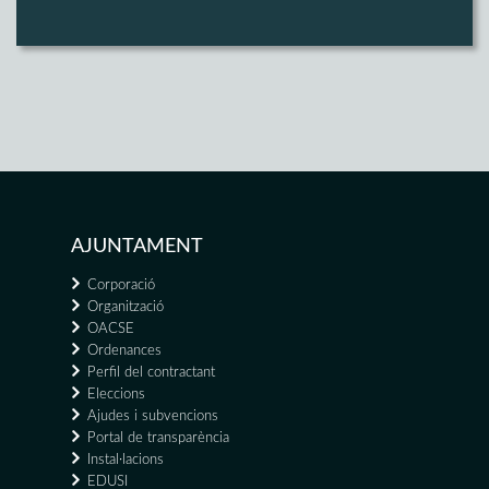
AJUNTAMENT
Corporació
Organització
OACSE
Ordenances
Perfil del contractant
Eleccions
Ajudes i subvencions
Portal de transparència
Instal·lacions
EDUSI