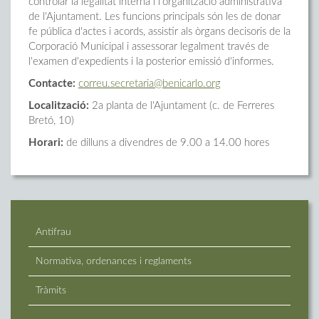
controlar la legalitat interna i l'organització administrativa
de l'Ajuntament. Les funcions principals són les de donar
fe pública d'actes i acords, assistir als òrgans decisoris de la
Corporació Municipal i assessorar legalment través de
l'examen d'expedients i la posterior emissió d'informes.
Contacte:
correu.secretaria@benicarlo.org
Localització:
2a planta de l'Ajuntament (c. de Ferreres
Bretó, 10)
Horari:
de dilluns a divendres de 9.00 a 14.00 hores
Antifrau
Normativa, ordenances i reglaments
Tràmits