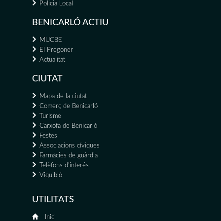
Policia Local
BENICARLÓ ACTIU
MUCBE
El Pregoner
Actualitat
CIUTAT
Mapa de la ciutat
Comerç de Benicarló
Turisme
Carxofa de Benicarló
Festes
Associacions cíviques
Farmàcies de guàrdia
Telèfons d'interés
Viquibló
UTILITATS
Inici