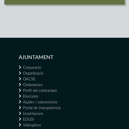
AJUNTAMENT
Corporació
Organització
OACSE
Ordenances
Perfil del contractant
Eleccions
Ajudes i subvencions
Portal de transparència
Instal·lacions
EDUSI
Videoplens