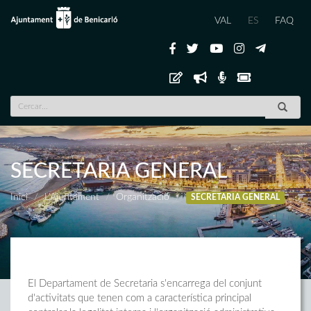
VAL
ES
FAQ
SECRETARIA GENERAL
Inici
L'Ajuntament
Organització
SECRETARIA GENERAL
El Departament de Secretaria s'encarrega del conjunt
d'activitats que tenen com a característica principal