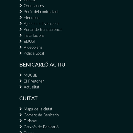
OACSE
Ordenances
Perfil del contractant
Eleccions
Ajudes i subvencions
Portal de transparència
Instal·lacions
EDUSI
Videoplens
Policia Local
BENICARLÓ ACTIU
MUCBE
El Pregoner
Actualitat
CIUTAT
Mapa de la ciutat
Comerç de Benicarló
Turisme
Carxofa de Benicarló