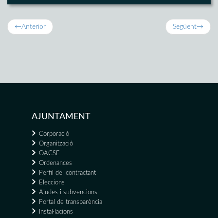
←
Anterior
Següent
→
AJUNTAMENT
Corporació
Organització
OACSE
Ordenances
Perfil del contractant
Eleccions
Ajudes i subvencions
Portal de transparència
Instal·lacions