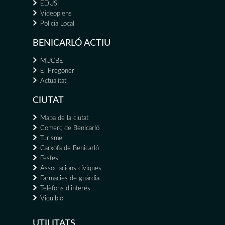
EDUSI
Videoplens
Policia Local
BENICARLÓ ACTIU
MUCBE
El Pregoner
Actualitat
CIUTAT
Mapa de la ciutat
Comerç de Benicarló
Turisme
Carxofa de Benicarló
Festes
Associacions cíviques
Farmàcies de guàrdia
Telèfons d'interés
Viquibló
UTILITATS