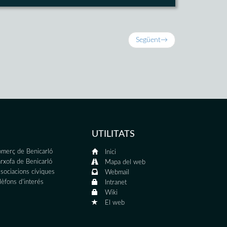
Següent
→
UTILITATS
merç de Benicarló
Inici
rxofa de Benicarló
Mapa del web
sociacions cíviques
Webmail
lèfons d'interés
Intranet
Wiki
El web