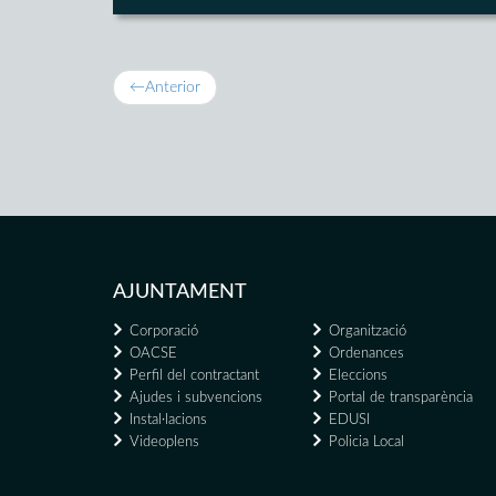
←
Anterior
AJUNTAMENT
Corporació
Organització
OACSE
Ordenances
Perfil del contractant
Eleccions
Ajudes i subvencions
Portal de transparència
Instal·lacions
EDUSI
Videoplens
Policia Local