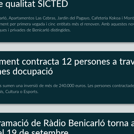
de qualitat SICTED
arló, Apartamentos Las Cebras, Jardín del Pagayo, Cafeteria Kokoa i Mon
ment per primera vegada i cinc entitats més el renoven. Amb aquestes no
ques i privades de Benicarló distingides.
ament contracta 12 persones a tra
es docupació
s sumen una inversió de més de 240.000 euros. Les persones contractades
ls, Cultura o Esports.
ramació de Ràdio Benicarló torna a
del 19 de setembre