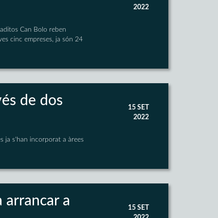
2022
taditos Can Bolo reben
ves cinc empreses, ja són 24
vés de dos
15 SET
2022
 ja s'han incorporat a àrees
 arrancar a
15 SET
2022