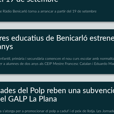
 Ràdio Benicarló torna a arrancar a partir del 19 de setembre
res educatius de Benicarló estrene
anys
nfantil, primària i secundària comencen el nou curs escolar amb normalita
per a alumnes de dos anys als CEIP Mestre Francesc Catalan i Eduardo Ma
ades del Polp reben una subvenció
del GALP La Plana
 s'atorga per a promocionar el polp a caduf i el peix de llotja. Les Jornad