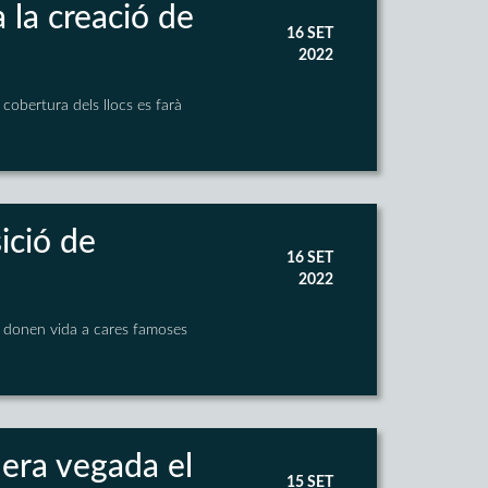
a la creació de
16 SET
2022
 cobertura dels llocs es farà
ició de
16 SET
2022
mí donen vida a cares famoses
era vegada el
15 SET