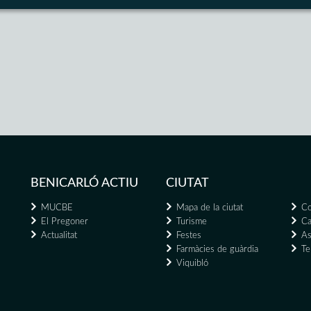
BENICARLÓ ACTIU
CIUTAT
MUCBE
Mapa de la ciutat
Co
El Pregoner
Turisme
Ca
Actualitat
Festes
As
Farmàcies de guàrdia
Te
Viquibló