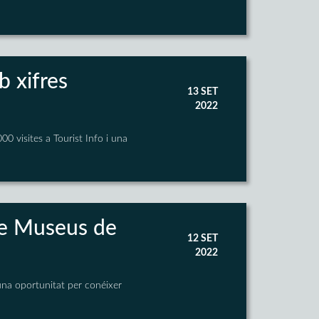
b xifres
13 SET
2022
0 visites a Tourist Info i una
 de Museus de
12 SET
2022
 una oportunitat per conéixer