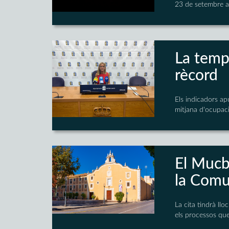
23 de setembre a
La tempo
rècord
Els indicadors ap
mitjana d'ocupac
El Mucb
la Comu
La cita tindrà ll
els processos que