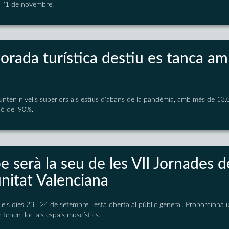
 l'1 de novembre.
rada turística destiu es tanca am
unten nivells superiors als estius d'abans de la pandèmia, amb més de 13.00
ió del 90%.
e serà la seu de les VII Jornades
nitat Valenciana
oc els dies 23 i 24 de setembre i està oberta al públic general. Proporciona
 tenen lloc als espais museístics.