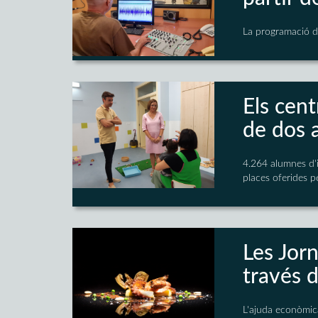
La programació de
Els cent
de dos 
4.264 alumnes d'i
places oferides 
Les Jorn
través 
L'ajuda econòmica