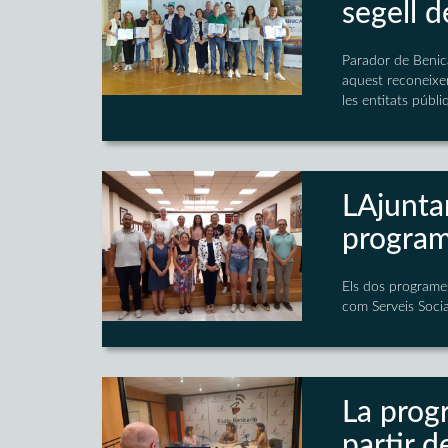
segell 
Parador de Benic
aquest reconeixe
les entitats públi
LAjunt
program
Els dos programe
com Serveis Socia
La prog
partir 