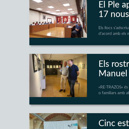
El Ple a
17 nous 
Els llocs s'adscri
d'acord amb els m
Els rost
Manuel 
«RE-TRAZOS» és un
o familiars amb ab
Cinc es