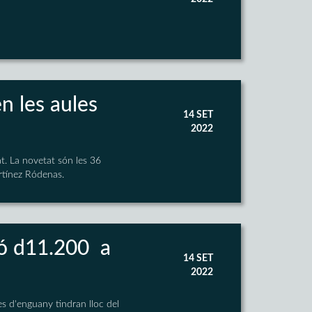
n les aules
14 SET
2022
t. La novetat són les 36
rtínez Ródenas.
 d11.200  a
14 SET
2022
es d'enguany tindran lloc del