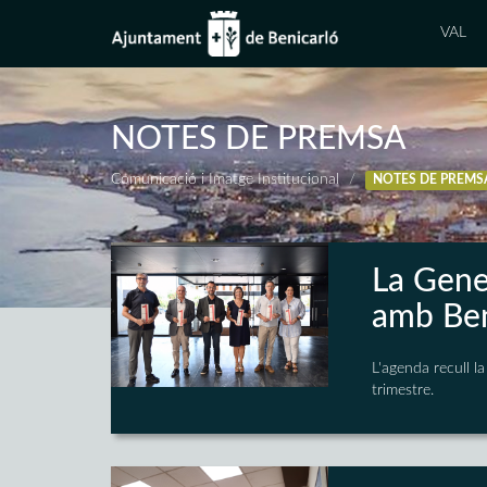
VAL
NOTES DE PREMSA
Comunicació i Imatge Institucional
NOTES DE PREMS
La Gene
amb Ben
L'agenda recull l
trimestre.