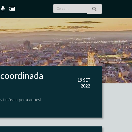
 coordinada
19 SET
2022
es i música per a aquest