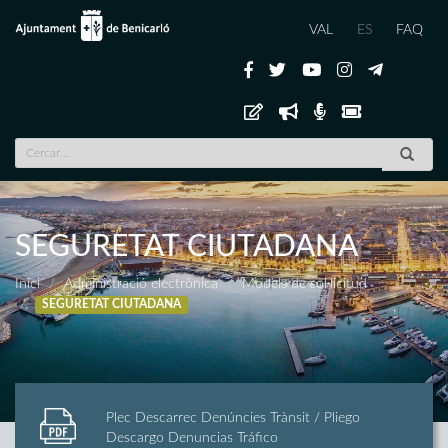
VAL
ES
FAQ
SEGURETAT CIUTADANA
Inici
Administració electrònica
Models de sol·licitud
SEGURETAT CIUTADANA
Plec Descarrec Denúncies Trànsit / Pliego
Descargo Denuncias Tráfico