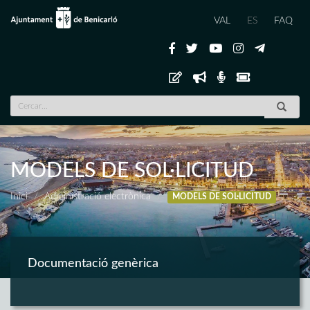
VAL
ES
FAQ
MODELS DE SOL·LICITUD
Inici
Administració electrònica
MODELS DE SOL·LICITUD
Documentació genèrica