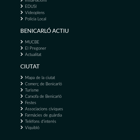
Instal·lacions
EDUSI
Videoplens
Policia Local
BENICARLÓ ACTIU
MUCBE
El Pregoner
Actualitat
CIUTAT
Mapa de la ciutat
Comerç de Benicarló
Turisme
Carxofa de Benicarló
Festes
Associacions cíviques
Farmàcies de guàrdia
Telèfons d'interés
Viquibló