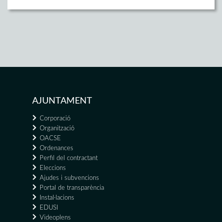
AJUNTAMENT
Corporació
Organització
OACSE
Ordenances
Perfil del contractant
Eleccions
Ajudes i subvencions
Portal de transparència
Instal·lacions
EDUSI
Videoplens