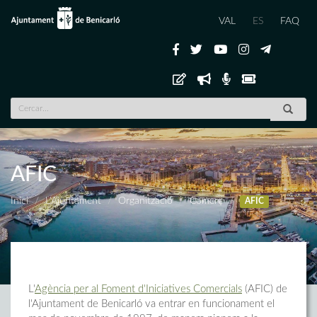
VAL
ES
FAQ
AFIC
Inici
L'Ajuntament
Organització
Comerç
AFIC
L'
Agència per al Foment d'Iniciatives Comercials
(AFIC) de
l'Ajuntament de Benicarló va entrar en funcionament el