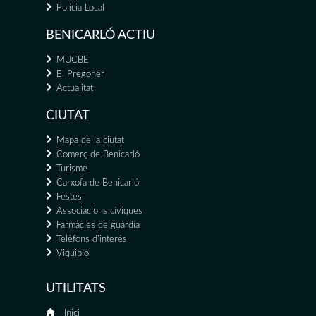
Policia Local
BENICARLÓ ACTIU
MUCBE
El Pregoner
Actualitat
CIUTAT
Mapa de la ciutat
Comerç de Benicarló
Turisme
Carxofa de Benicarló
Festes
Associacions cíviques
Farmàcies de guàrdia
Telèfons d'interés
Viquibló
UTILITATS
Inici