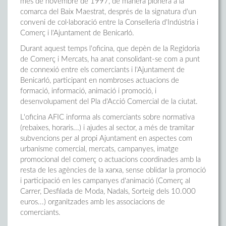
mes de novembre de 1997, de manera pionera a la
comarca del Baix Maestrat, després de la signatura d'un
conveni de col·laboració entre la Conselleria d'Indústria i
Comerç i l'Ajuntament de Benicarló.
Durant aquest temps l'oficina, que depèn de la Regidoria
de Comerç i Mercats, ha anat consolidant-se com a punt
de connexió entre els comerciants i l'Ajuntament de
Benicarló, participant en nombroses actuacions de
formació, informació, animació i promoció, i
desenvolupament del Pla d'Acció Comercial de la ciutat.
L'oficina AFIC informa als comerciants sobre normativa
(rebaixes, horaris...) i ajudes al sector, a més de tramitar
subvencions per al propi Ajuntament en aspectes com
urbanisme comercial, mercats, campanyes, imatge
promocional del comerç o actuacions coordinades amb la
resta de les agències de la xarxa, sense oblidar la promoció
i participació en les campanyes d'animació (Comerç al
Carrer, Desfilada de Moda, Nadals, Sorteig dels 10.000
euros...) organitzades amb les associacions de
comerciants.