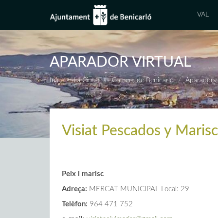
VAL
APARADOR VIRTUAL
Inici
La Ciutat
Comerç de Benicarló
Aparadors 
Visiat Pescados y Maris
Peix i marisc
Adreça:
MERCAT MUNICIPAL Local: 29
Telèfon:
964 471 752