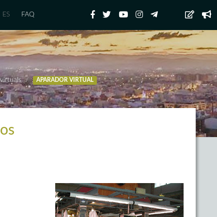
ES
FAQ
virtuals
APARADOR VIRTUAL
cos