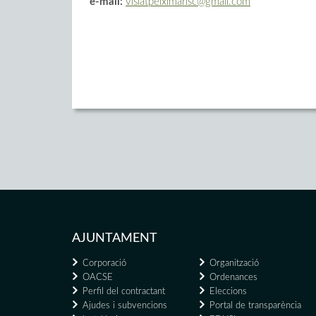
e-mail:
visiatpeiximarisc@gmail.com
AJUNTAMENT
Corporació
Organització
OACSE
Ordenances
Perfil del contractant
Eleccions
Ajudes i subvencions
Portal de transparència