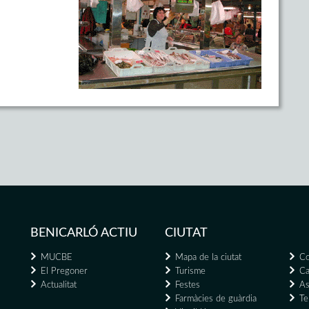
BENICARLÓ ACTIU
CIUTAT
MUCBE
Mapa de la ciutat
Co
El Pregoner
Turisme
Ca
Actualitat
Festes
As
Farmàcies de guàrdia
Te