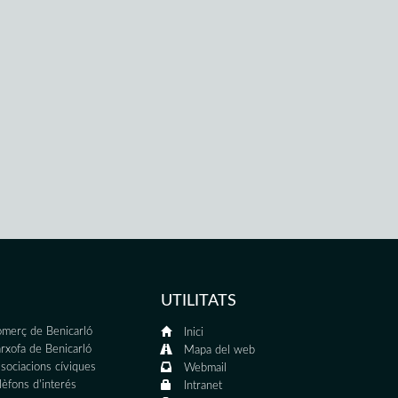
UTILITATS
merç de Benicarló
Inici
rxofa de Benicarló
Mapa del web
sociacions cíviques
Webmail
lèfons d'interés
Intranet