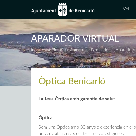
VAL
APARADOR VIRTUAL
Inici
La Ciutat
Comerç de Benicarló
Aparadors 
Òptica Benicarló
La teua Òptica amb garantia de salut
Òptica
Som una Òptica amb 30 anys d'experiència en el sect
universitats i en els centres més prestigiosos.