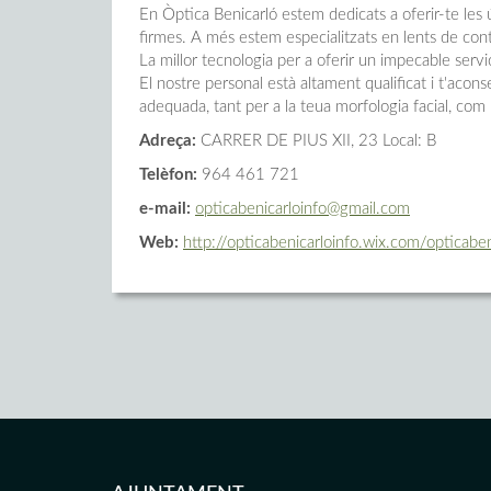
En Òptica Benicarló estem dedicats a oferir-te les ú
firmes. A més estem especialitzats en lents de contac
La millor tecnologia per a oferir un impecable servici
El nostre personal està altament qualificat i t'acon
adequada, tant per a la teua morfologia facial, com p
Adreça:
CARRER DE PIUS XII, 23 Local: B
Telèfon:
964 461 721
e-mail:
opticabenicarloinfo@gmail.com
Web:
http://opticabenicarloinfo.wix.com/opticaben