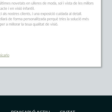
ltimes novetats en ulleres de moda, sol i vista de les millors
te i en visió infantil.
 als nostres clients, i una exposició cuidada al detall.
sellarà de forma personalitzada perquè tries la solució més
er a millorar la teua qualitat de visió.
icarlo