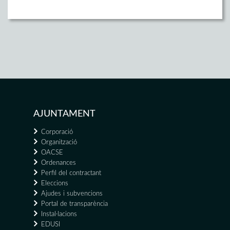
AJUNTAMENT
Corporació
Organització
OACSE
Ordenances
Perfil del contractant
Eleccions
Ajudes i subvencions
Portal de transparència
Instal·lacions
EDUSI