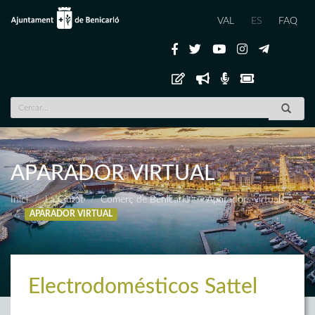
VAL
ES
FAQ
APARADOR VIRTUAL
Inici
La Ciutat
Comerç de Benicarló
Aparadors virtuals
APARADOR VIRTUAL
Electrodomésticos Sattel