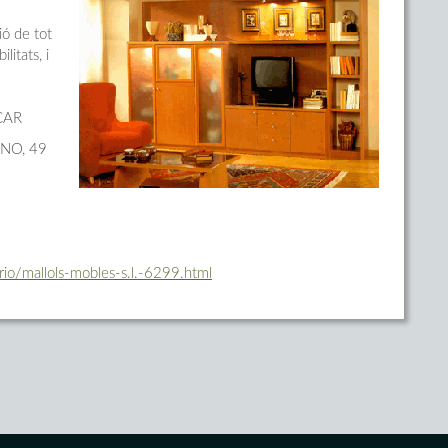
ió de tot
litats, i
CAR
NO, 49
io/mallols-mobles-s.l.-6299.html