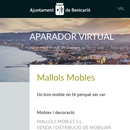
VAL
APARADOR VIRTUAL
Inici
La Ciutat
Comerç de Benicarló
Aparadors 
Mallols Mobles
Un bon moble no té perqué ser car
Mobles i decoració
MALLOLS MOBLES S.L.
VENDA I DISTRIBUCIÓ DE MOBILIARI