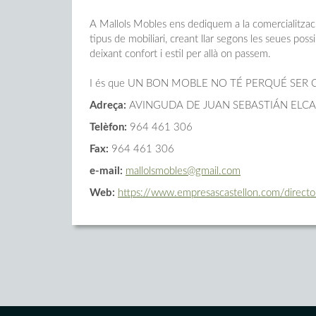
A Mallols Mobles ens dediquem a la comercialitzac
tipus de mobiliari, creant llar segons les seues possibi
deixant confort i estil per allà on passem.
I és que UN BON MOBLE NO TÉ PERQUÉ SER 
Adreça:
AVINGUDA DE JUAN SEBASTIÁN ELCA
Telèfon:
964 461 306
Fax:
964 461 306
e-mail:
mallolsmobles@gmail.com
Web:
https://www.empresascastellon.com/director