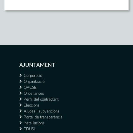
AJUNTAMENT
Corporació
Organització
OACSE
Ordenances
Perfil del contractant
Eleccions
Ajudes i subvencions
Portal de transparència
Instal·lacions
EDUSI