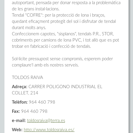
autoportant, pensada per donar resposta a la problemàtica
de les grans instal·lacions.
Tendal "COFRE": per la protecció de lona i braços,
quedant eficaçment protegit del sol i disfrutar de tendal
durant molts anys.
Confeccionem capotes, "sisplanos", tendals P.R., STOR,
cobriments per camions de lona PVC, i tot allò que es pot
trobar en fabricació i confecció de tendals.
Sol·licite pressupost sense compromís, esperem poder
complaure'l amb els nostres serveis.
TOLDOS RAIVA
Adreça:
CARRER POLIGONO INDUSTRIAL EL
COLLET, 214
Telèfon:
964 460 798
Fax:
964 460 798
e-mail:
toldosraiva@terra.es
Web:
http://www.toldosraiva.es/