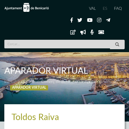
VAL
ES
FAQ
APARADOR VIRTUAL
Inici
La Ciutat
Comerç de Benicarló
Aparadors virtuals
APARADOR VIRTUAL
Toldos Raiva