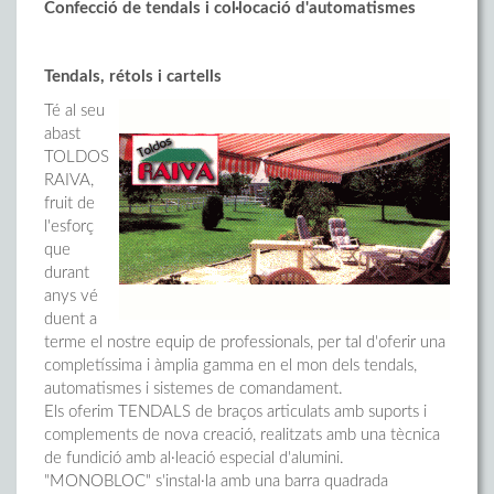
Confecció de tendals i col·locació d'automatismes
Tendals, rétols i cartells
Té al seu
abast
TOLDOS
RAIVA,
fruit de
l'esforç
que
durant
anys vé
duent a
terme el nostre equip de professionals, per tal d'oferir una
completíssima i àmplia gamma en el mon dels tendals,
automatismes i sistemes de comandament.
Els oferim TENDALS de braços articulats amb suports i
complements de nova creació, realitzats amb una tècnica
de fundició amb al·leació especial d'alumini.
"MONOBLOC" s'instal·la amb una barra quadrada