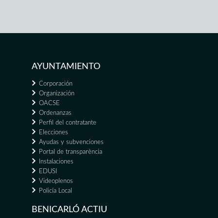
AYUNTAMIENTO
Corporación
Organización
OACSE
Ordenanzas
Perfil del contratante
Elecciones
Ayudas y subvenciones
Portal de transparència
Instalaciones
EDUSI
Videoplenos
Policía Local
BENICARLÓ ACTIU