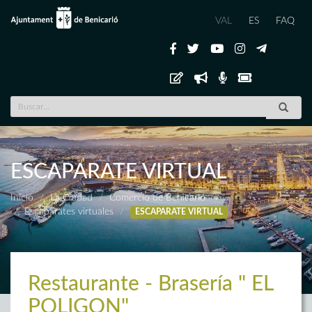
VAL
ES
FAQ
ESCAPARATE VIRTUAL
Inicio
La Ciudad
Comercio de Benicarló
Escaparates virtuales
ESCAPARATE VIRTUAL
Restaurante - Brasería " EL
POLIGON"