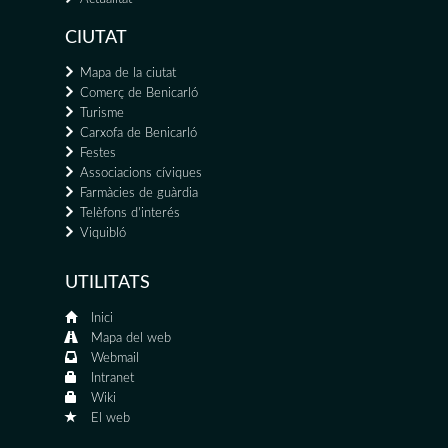
CIUTAT
Mapa de la ciutat
Comerç de Benicarló
Turisme
Carxofa de Benicarló
Festes
Associacions cíviques
Farmàcies de guàrdia
Telèfons d'interés
Viquibló
UTILITATS
Inici
Mapa del web
Webmail
Intranet
Wiki
El web