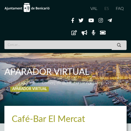
VAL
ES
FAQ
APARADOR VIRTUAL
Inici
La Ciutat
Comerç de Benicarló
Aparadors virtuals
APARADOR VIRTUAL
Café-Bar El Mercat