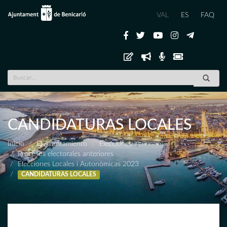
VAL
ES
FAQ
CANDIDATURAS LOCALES
Inicio
El Ayuntamiento
Elecciones
Procesos electorales anteriores
Elecciones Locales i Autonòmicas 2023
CANDIDATURAS LOCALES