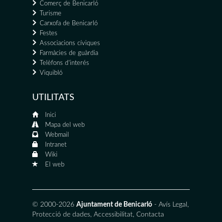
Comerç de Benicarló
Turisme
Carxofa de Benicarló
Festes
Associacions cíviques
Farmàcies de guàrdia
Telèfons d'interés
Viquibló
UTILITATS
Inici
Mapa del web
Webmail
Intranet
Wiki
El web
© 2000-2026
Ajuntament de Benicarló
-
Avís Legal
,
Protecció de dades
,
Accessibilitat
,
Contacta