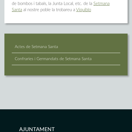
de bombos i tabals, la Junta Local, etc. de la
Setmana
Santa
al nostre poble la trobareu a
Viquiblo
Actes de Setmana Santa
Confraries i Germandats de Setmana Santa
AJUNTAMENT