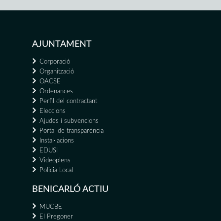
AJUNTAMENT
Corporació
Organització
OACSE
Ordenances
Perfil del contractant
Eleccions
Ajudes i subvencions
Portal de transparència
Instal·lacions
EDUSI
Videoplens
Policia Local
BENICARLÓ ACTIU
MUCBE
El Pregoner