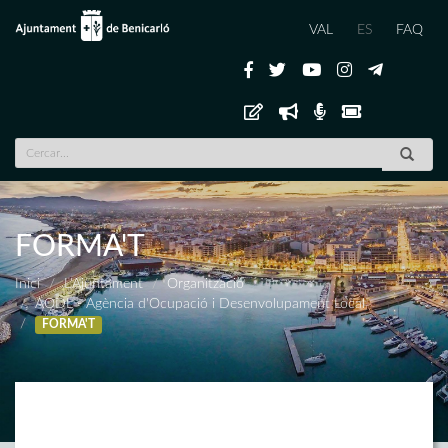
VAL
ES
FAQ
FORMA'T
Inici
L'Ajuntament
Organització
AODL - Agència d'Ocupació i Desenvolupament Local
FORMA'T