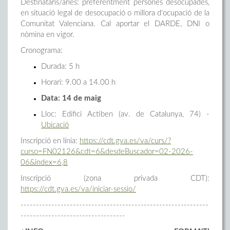
Destinataris/àries: preferentment persones desocupades,
en situació legal de desocupació o millora d'ocupació de la
Comunitat Valenciana. Cal aportar el DARDE, DNI o
nòmina en vigor.
Cronograma:
Durada: 5 h
Horari: 9.00 a 14.00 h
Data: 14 de maig
Lloc: Edifici Actiben (av. de Catalunya, 74) -
Ubicació
Inscripció en línia:
https://cdt.gva.es/va/curs/?
curso=FN02126&cdt=6&desdeBuscador=02-2026-
06&index=6,8
Inscripció (zona privada CDT):
https://cdt.gva.es/va/iniciar-sessio/
-------------------------------------------------------------
----------------------------------