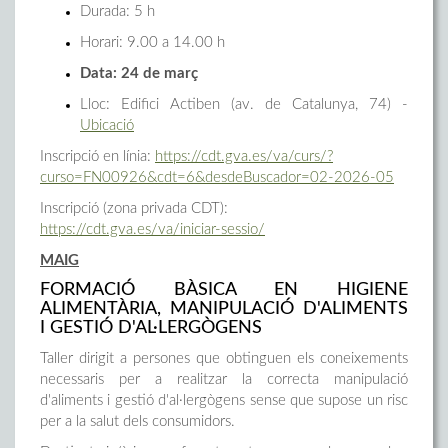
Durada: 5 h
Horari: 9.00 a 14.00 h
Data: 24 de març
Lloc: Edifici Actiben (av. de Catalunya, 74) -
Ubicació
Inscripció en línia:
https://cdt.gva.es/va/curs/?
curso=FN00926&cdt=6&desdeBuscador=02-2026-05
Inscripció (zona privada CDT):
https://cdt.gva.es/va/iniciar-sessio/
MAIG
FORMACIÓ BÀSICA EN HIGIENE
ALIMENTÀRIA, MANIPULACIÓ D'ALIMENTS
I GESTIÓ D'AL·LERGÒGENS
Taller dirigit a persones que obtinguen els coneixements
necessaris per a realitzar la correcta manipulació
d'aliments i gestió d'al·lergògens sense que supose un risc
per a la salut dels consumidors.