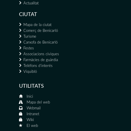
Actualitat
CIUTAT
Mapa de la ciutat
Comerç de Benicarló
Turisme
Carxofa de Benicarló
Festes
Associacions cíviques
Farmàcies de guàrdia
Telèfons d'interés
Viquibló
UTILITATS
Inici
Mapa del web
Webmail
Intranet
Wiki
El web