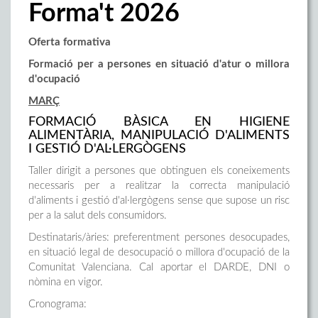
Forma't 2026
Oferta formativa
Formació per a
p
ersones en situació d'atur o millora
d'ocupació
MARÇ
FORMACIÓ BÀSICA EN HIGIENE
ALIMENTÀRIA, MANIPULACIÓ D'ALIMENTS
I GESTIÓ D'AL·LERGÒGENS
Taller dirigit a persones que obtinguen els coneixements
necessaris per a realitzar la correcta manipulació
d'aliments i gestió d'al·lergògens sense que supose un risc
per a la salut dels consumidors.
Destinataris/àries: preferentment persones desocupades,
en situació legal de desocupació o millora d'ocupació de la
Comunitat Valenciana. Cal aportar el DARDE, DNI o
nòmina en vigor.
Cronograma: