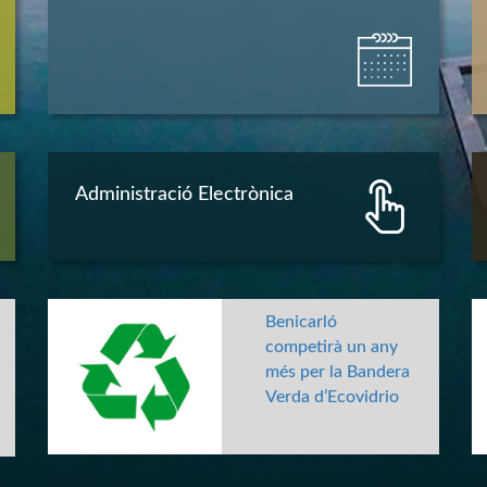
Administració Electrònica
Benicarló
competirà un any
més per la Bandera
Verda d’Ecovidrio