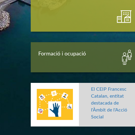
Formació i ocupació
El CEIP Francesc
Catalan, entitat
destacada de
l'Àmbit de l'Acció
Social