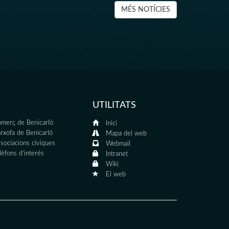
MÉS NOTÍCIES
UTILITATS
merç de Benicarló
Inici
rxofa de Benicarló
Mapa del web
sociacions cíviques
Webmail
lèfons d'interés
Intranet
Wiki
El web