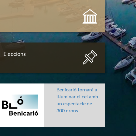
Eleccions
Benicarló tornarà a
il·luminar el cel amb
un espectacle de
300 drons