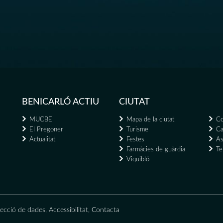
BENICARLÓ ACTIU
CIUTAT
MUCBE
Mapa de la ciutat
Co
El Pregoner
Turisme
Ca
Actualitat
Festes
As
Farmàcies de guàrdia
Te
Viquibló
ecció de dades
,
Accessibilitat
,
Contacta