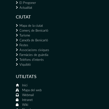
El Pregoner
Actualitat
CIUTAT
Mapa de la ciutat
Comerç de Benicarló
Turisme
Carxofa de Benicarló
Festes
Associacions cíviques
Farmàcies de guàrdia
Telèfons d'interés
Viquibló
UTILITATS
Inici
Mapa del web
Webmail
Intranet
Wiki