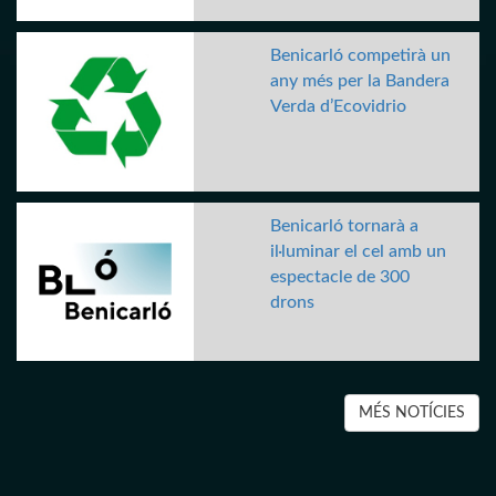
Benicarló competirà un
any més per la Bandera
Verda d’Ecovidrio
Benicarló tornarà a
il·luminar el cel amb un
espectacle de 300
drons
MÉS NOTÍCIES