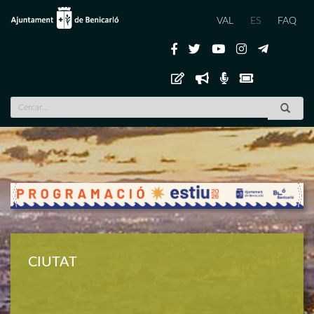
VAL
ES
FAQ
Previous
Nex
CIUTAT