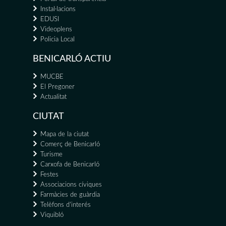
Instal·lacions
EDUSI
Videoplens
Policia Local
BENICARLÓ ACTIU
MUCBE
El Pregoner
Actualitat
CIUTAT
Mapa de la ciutat
Comerç de Benicarló
Turisme
Carxofa de Benicarló
Festes
Associacions cíviques
Farmàcies de guàrdia
Telèfons d'interés
Viquibló