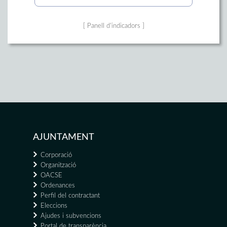
[ Panell d'indicadors ]
AJUNTAMENT
Corporació
Organització
OACSE
Ordenances
Perfil del contractant
Eleccions
Ajudes i subvencions
Portal de transparència