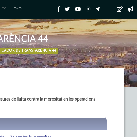
ES
FAQ
ARÈNCIA 44
DICADOR DE TRANSPARÈNCIA 44
esures de lluita contra la morositat en les operacions