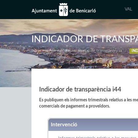
VAL
INDICADOR DE TRANSP
Inici
L'Ajuntament
Portal de transparència
IN
Indicador de transparència i44
Es publiquen els informes trimestrals relatius a les m
comercials de pagament a proveïdors.
Intervenció