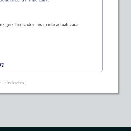
de lluita contra la morositat
exigeix l'indicador i es manté actualitzada.
rg
ell d'indicadors ]