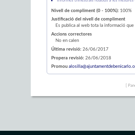
Informes trimestrals relatius a les mesures 
Nivell de compliment (0 - 100%):
100%
Justificació del nivell de compliment
Es publica al web tota la informació que 
Accions correctores
No en calen
Última revisió:
26/06/2017
Propera revisió:
26/06/2018
Promou
alosilla@ajuntamentdebenicarlo.o
[ Pan