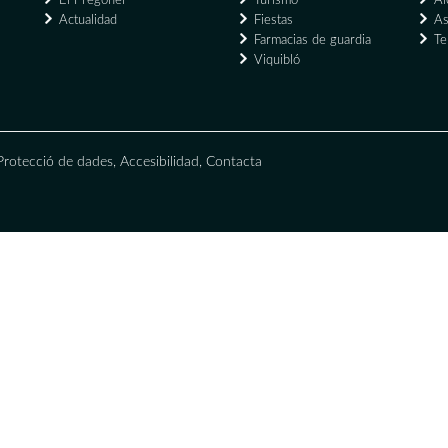
El Pregoner
Turismo
Al
Actualidad
Fiestas
As
Farmacias de guardia
Te
Viquibló
Protecció de dades
,
Accesibilidad
,
Contacta