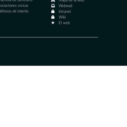
cachofa de Benicarló
Mapa de la web
ociaciones cívicas
Webmail
léfonos de interés
Intranet
Wiki
El web