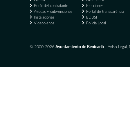
OACSE
Ordenanzas
Perfil del contratante
Elecciones
Ayudas y subvenciones
Portal de transparència
Instalaciones
EDUSI
Videoplenos
Policía Local
© 2000-2026
Ayuntamiento de Benicarló
-
Aviso Legal
,