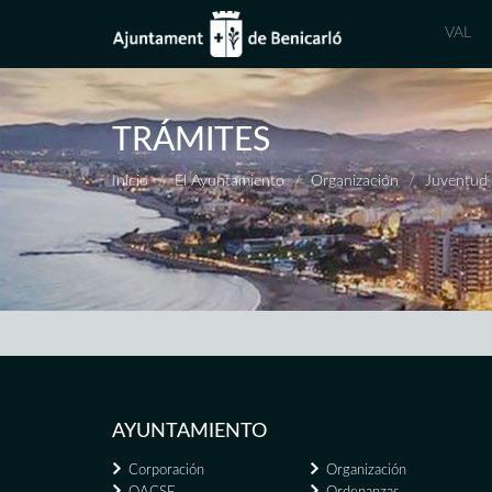
VAL
TRÁMITES
Inicio
El Ayuntamiento
Organización
Juventud
AYUNTAMIENTO
Corporación
Organización