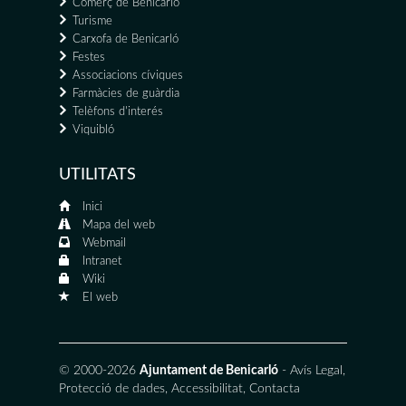
Comerç de Benicarló
Turisme
Carxofa de Benicarló
Festes
Associacions cíviques
Farmàcies de guàrdia
Telèfons d'interés
Viquibló
UTILITATS
Inici
Mapa del web
Webmail
Intranet
Wiki
El web
© 2000-2026
Ajuntament de Benicarló
-
Avís Legal
,
Protecció de dades
,
Accessibilitat
,
Contacta