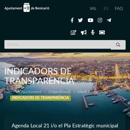
VAL
ES
FAQ
INDICADORS DE
TRANSPARÈNCIA
Inici
L'Ajuntament
Organització
Medi Ambient
INDICADORS DE TRANSPARÈNCIA
Agenda Local 21 i/o el Pla Estratègic municipal