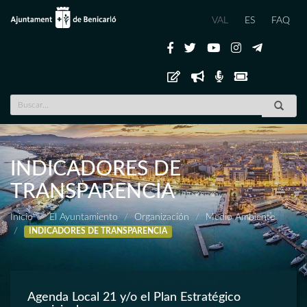
VAL
ES
FAQ
INDICADORES DE
TRANSPARENCIA
Inicio
El Ayuntamiento
Organización
Medio Ambiente
INDICADORES DE TRANSPARENCIA
Agenda Local 21 y/o el Plan Estratégico