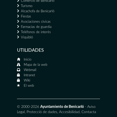
Comercio de Benicarló
Turismo
Alcachofa de Benicarló
Fiestas
Asociaciones cívicas
Farmacias de guardia
Teléfonos de interés
Viquibló
UTILIDADES
Inicio
Mapa de la web
Webmail
Intranet
Wiki
El web
© 2000-2026
Ayuntamiento de Benicarló
-
Aviso
Legal
,
Protecció de dades
,
Accesibilidad
,
Contacta