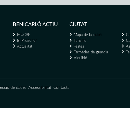
BENICARLÓ ACTIU
CIUTAT
MUCBE
Mapa de la ciutat
Co
El Pregoner
Turisme
Ca
Actualitat
Festes
As
Farmàcies de guàrdia
Te
Viquibló
ecció de dades
,
Accessibilitat
,
Contacta