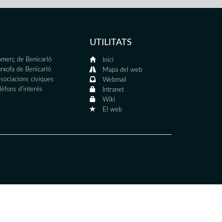
UTILITATS
merç de Benicarló
Inici
rxofa de Benicarló
Mapa del web
sociacions cíviques
Webmail
lèfons d'interés
Intranet
Wiki
El web