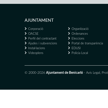
AJUNTAMENT
Corporació
Organització
OACSE
Ordenances
Perfil del contractant
Eleccions
Ajudes i subvencions
Portal de transparència
Instal·lacions
EDUSI
Videoplens
Policia Local
© 2000-2026
Ajuntament de Benicarló
-
Avís Legal
,
Prot