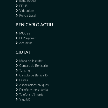
Instal·lacions
EDUSI
Videoplens
Policia Local
BENICARLÓ ACTIU
MUCBE
El Pregoner
Actualitat
CIUTAT
Mapa de la ciutat
Comerç de Benicarló
Turisme
Carxofa de Benicarló
Festes
Associacions cíviques
Farmàcies de guàrdia
Telèfons d'interés
Viquibló