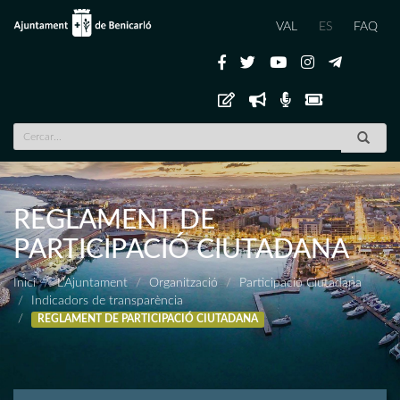
VAL
ES
FAQ
REGLAMENT DE
PARTICIPACIÓ CIUTADANA
Inici
L'Ajuntament
Organització
Participació Ciutadana
Indicadors de transparència
REGLAMENT DE PARTICIPACIÓ CIUTADANA