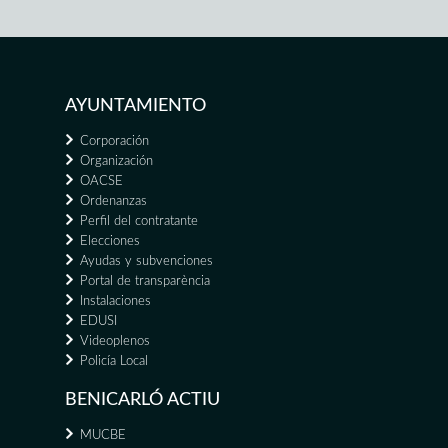
AYUNTAMIENTO
Corporación
Organización
OACSE
Ordenanzas
Perfil del contratante
Elecciones
Ayudas y subvenciones
Portal de transparència
Instalaciones
EDUSI
Videoplenos
Policía Local
BENICARLÓ ACTIU
MUCBE