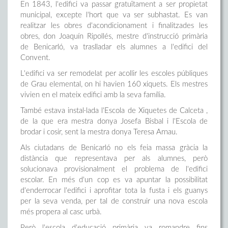
En 1843, l'edifici va passar gratuïtament a ser propietat
municipal, excepte l'hort que va ser subhastat. Es van
realitzar les obres d'acondicionament i finalitzades les
obres, don Joaquín Ripollés, mestre d'instrucció primària
de Benicarló, va traslladar els alumnes a l'edifici del
Convent.
L'edifici va ser remodelat per acollir les escoles públiques
de Grau elemental, on hi havien 160 xiquets. Els mestres
vivien en el mateix edifici amb la seva família.
També estava instal·lada l'Escola de Xiquetes de Calceta ,
de la que era mestra donya Josefa Bisbal i l'Escola de
brodar i cosir, sent la mestra donya Teresa Arnau.
Als ciutadans de Benicarló no els feia massa gràcia la
distància que representava per als alumnes, però
solucionava provisionalment el problema de l'edifici
escolar. En més d'un cop es va apuntar la possibilitat
d'enderrocar l'edifici i aprofitar tota la fusta i els guanys
per la seva venda, per tal de construir una nova escola
més propera al casc urbà.
Però l'escola d'educació primària va romandre fins