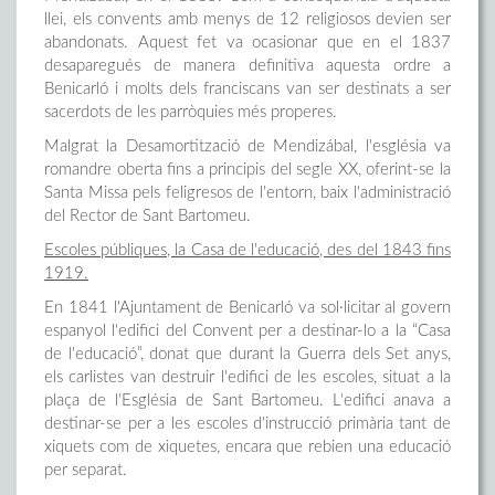
llei, els convents amb menys de 12 religiosos devien ser
abandonats. Aquest fet va ocasionar que en el 1837
desaparegués de manera definitiva aquesta ordre a
Benicarló i molts dels franciscans van ser destinats a ser
sacerdots de les parròquies més properes.
Malgrat la Desamortització de Mendizábal, l'església va
romandre oberta fins a principis del segle XX, oferint-se la
Santa Missa pels feligresos de l'entorn, baix l'administració
del Rector de Sant Bartomeu.
Escoles públiques, la Casa de l'educació, des del 1843 fins
1919.
En 1841 l'Ajuntament de Benicarló va sol·licitar al govern
espanyol l'edifici del Convent per a destinar-lo a la “Casa
de l'educació”, donat que durant la Guerra dels Set anys,
els carlistes van destruir l'edifici de les escoles, situat a la
plaça de l'Església de Sant Bartomeu. L'edifici anava a
destinar-se per a les escoles d'instrucció primària tant de
xiquets com de xiquetes, encara que rebien una educació
per separat.