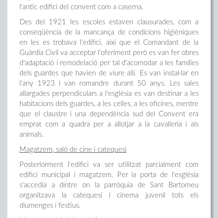
l'antic edifici del convent com a caserna.
Des del 1921 les escoles estaven clausurades, com a
conseqüència de la mancança de condicions higièniques
en les es trobava l'edifici, així que el Comandant de la
Guàrdia Civil va acceptar l'oferiment però es van fer obres
d'adaptació i remodelació per tal d'acomodar a les famílies
dels guardes que havien de viure allí. Es van instal·lar en
l'any 1923 i van romandre durant 50 anys. Les sales
allargades perpendiculars a l'església es van destinar a les
habitacions dels guardes, a les celles, a les oficines, mentre
que el claustre i una dependència sud del Convent era
emprat com a quadra per a allotjar a la cavalleria i als
animals.
Magatzem, saló de cine i catequesi
Posteriorment l'edifici va ser utilitzat parcialment com
edifici municipal i magatzem. Per la porta de l'església
s'accedia a dintre on la parròquia de Sant Bartomeu
organitzava la catequesi i cinema juvenil tots els
diumenges i festius.