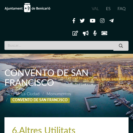
VAL
ES
FAQ
CONVENTO DE SAN
FRANCISCO
Inicio
La Ciudad
Monumentos
CONVENTO DE SAN FRANCISCO
6.Altres Utilitats