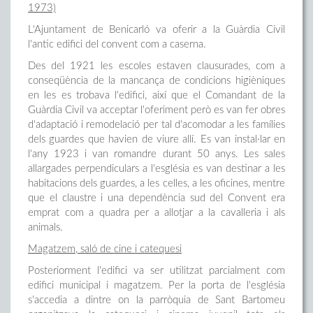
1973)
L'Ajuntament de Benicarló va oferir a la Guàrdia Civil
l'antic edifici del convent com a caserna.
Des del 1921 les escoles estaven clausurades, com a
conseqüència de la mancança de condicions higièniques
en les es trobava l'edifici, així que el Comandant de la
Guàrdia Civil va acceptar l'oferiment però es van fer obres
d'adaptació i remodelació per tal d'acomodar a les famílies
dels guardes que havien de viure allí. Es van instal·lar en
l'any 1923 i van romandre durant 50 anys. Les sales
allargades perpendiculars a l'església es van destinar a les
habitacions dels guardes, a les celles, a les oficines, mentre
que el claustre i una dependència sud del Convent era
emprat com a quadra per a allotjar a la cavalleria i als
animals.
Magatzem, saló de cine i catequesi
Posteriorment l'edifici va ser utilitzat parcialment com
edifici municipal i magatzem. Per la porta de l'església
s'accedia a dintre on la parròquia de Sant Bartomeu