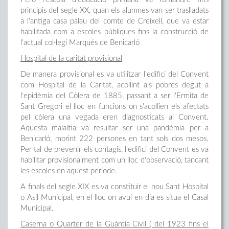
principis del segle XX, quan els alumnes van ser traslladats
a l'antiga casa palau del comte de Creixell, que va estar
habilitada com a escoles públiques fins la construcció de
l'actual col·legi Marqués de Benicarló
Hospital de la caritat provisional
De manera provisional es va utilitzar l'edifici del Convent
com Hospital de la Caritat, acollint als pobres degut a
l'epidèmia del Còlera de 1885, passant a ser l'Ermita de
Sant Gregori el lloc en funcions on s'acollien els afectats
pel còlera una vegada eren diagnosticats al Convent.
Aquesta malaltia va resultar ser una pandèmia per a
Benicarló, morint 222 persones en tant sols dos mesos.
Per tal de prevenir els contagis, l'edifici del Convent es va
habilitar provisionalment com un lloc d'observació, tancant
les escoles en aquest període.
A finals del segle XIX es va constituir el nou Sant Hospital
o Asil Municipal, en el lloc on avui en dia es situa el Casal
Municipal.
Caserna o Quarter de la Guàrdia Civil ( del 1923 fins el