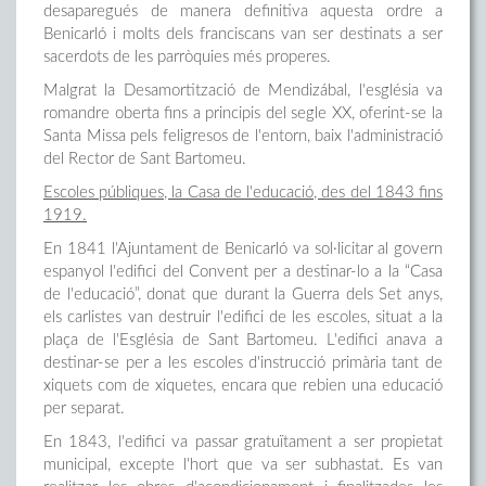
desaparegués de manera definitiva aquesta ordre a
Benicarló i molts dels franciscans van ser destinats a ser
sacerdots de les parròquies més properes.
Malgrat la Desamortització de Mendizábal, l'església va
romandre oberta fins a principis del segle XX, oferint-se la
Santa Missa pels feligresos de l'entorn, baix l'administració
del Rector de Sant Bartomeu.
Escoles públiques, la Casa de l'educació, des del 1843 fins
1919.
En 1841 l'Ajuntament de Benicarló va sol·licitar al govern
espanyol l'edifici del Convent per a destinar-lo a la “Casa
de l'educació”, donat que durant la Guerra dels Set anys,
els carlistes van destruir l'edifici de les escoles, situat a la
plaça de l'Església de Sant Bartomeu. L'edifici anava a
destinar-se per a les escoles d'instrucció primària tant de
xiquets com de xiquetes, encara que rebien una educació
per separat.
En 1843, l'edifici va passar gratuïtament a ser propietat
municipal, excepte l'hort que va ser subhastat. Es van