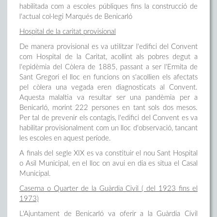
habilitada com a escoles públiques fins la construcció de
l'actual col·legi Marqués de Benicarló
Hospital de la caritat provisional
De manera provisional es va utilitzar l'edifici del Convent
com Hospital de la Caritat, acollint als pobres degut a
l'epidèmia del Còlera de 1885, passant a ser l'Ermita de
Sant Gregori el lloc en funcions on s'acollien els afectats
pel còlera una vegada eren diagnosticats al Convent.
Aquesta malaltia va resultar ser una pandèmia per a
Benicarló, morint 222 persones en tant sols dos mesos.
Per tal de prevenir els contagis, l'edifici del Convent es va
habilitar provisionalment com un lloc d'observació, tancant
les escoles en aquest període.
A finals del segle XIX es va constituir el nou Sant Hospital
o Asil Municipal, en el lloc on avui en dia es situa el Casal
Municipal.
Caserna o Quarter de la Guàrdia Civil ( del 1923 fins el
1973)
L'Ajuntament de Benicarló va oferir a la Guàrdia Civil