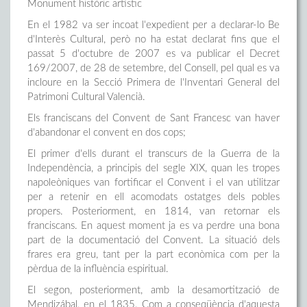
Monument històric artístic
En el 1982 va ser incoat l'expedient per a declarar-lo Be
d'Interès Cultural, però no ha estat declarat fins que el
passat 5 d'octubre de 2007 es va publicar el Decret
169/2007, de 28 de setembre, del Consell, pel qual es va
incloure en la Secció Primera de l'Inventari General del
Patrimoni Cultural Valencià.
Els franciscans del Convent de Sant Francesc van haver
d'abandonar el convent en dos cops;
El primer d'ells durant el transcurs de la Guerra de la
Independència, a principis del segle XIX, quan les tropes
napoleòniques van fortificar el Convent i el van utilitzar
per a retenir en ell acomodats ostatges dels pobles
propers. Posteriorment, en 1814, van retornar els
franciscans. En aquest moment ja es va perdre una bona
part de la documentació del Convent. La situació dels
frares era greu, tant per la part econòmica com per la
pèrdua de la influència espiritual.
El segon, posteriorment, amb la desamortització de
Mendizábal, en el 1835. Com a conseqüència d'aquesta