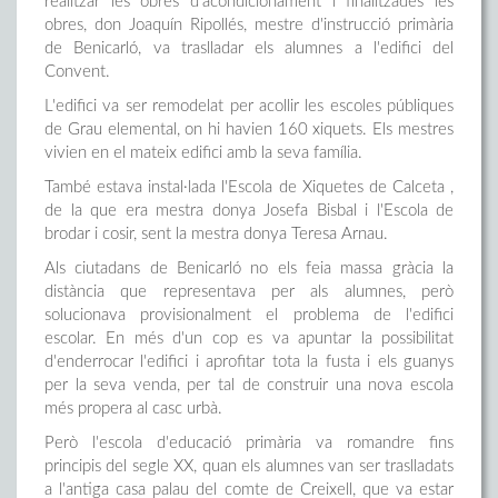
realitzar les obres d'acondicionament i finalitzades les
obres, don Joaquín Ripollés, mestre d'instrucció primària
de Benicarló, va traslladar els alumnes a l'edifici del
Convent.
L'edifici va ser remodelat per acollir les escoles públiques
de Grau elemental, on hi havien 160 xiquets. Els mestres
vivien en el mateix edifici amb la seva família.
També estava instal·lada l'Escola de Xiquetes de Calceta ,
de la que era mestra donya Josefa Bisbal i l'Escola de
brodar i cosir, sent la mestra donya Teresa Arnau.
Als ciutadans de Benicarló no els feia massa gràcia la
distància que representava per als alumnes, però
solucionava provisionalment el problema de l'edifici
escolar. En més d'un cop es va apuntar la possibilitat
d'enderrocar l'edifici i aprofitar tota la fusta i els guanys
per la seva venda, per tal de construir una nova escola
més propera al casc urbà.
Però l'escola d'educació primària va romandre fins
principis del segle XX, quan els alumnes van ser traslladats
a l'antiga casa palau del comte de Creixell, que va estar