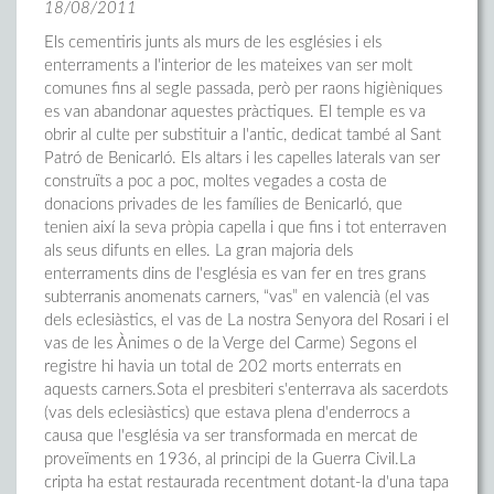
18/08/2011
Els cementiris junts als murs de les esglésies i els
enterraments a l'interior de les mateixes van ser molt
comunes fins al segle passada, però per raons higièniques
es van abandonar aquestes pràctiques. El temple es va
obrir al culte per substituir a l'antic, dedicat també al Sant
Patró de Benicarló.
Els altars i les capelles laterals van ser
construïts a poc a poc, moltes vegades a costa de
donacions privades de les famílies de Benicarló, que
tenien així la seva pròpia capella i que fins i tot enterraven
als seus difunts en elles. La gran majoria dels
enterraments dins de l'església es van fer en tres grans
subterranis anomenats carners, “vas” en valencià (el vas
dels eclesiàstics, el vas de La nostra Senyora del Rosari i el
vas de les Ànimes o de la Verge del Carme) Segons el
registre hi havia un total de 202 morts enterrats en
aquests carners.Sota el presbiteri s'enterrava als sacerdots
(vas dels eclesiàstics) que estava plena d'enderrocs a
causa que l'església va ser transformada en mercat de
proveïments en 1936, al principi de la Guerra Civil.La
cripta ha estat restaurada recentment dotant-la d'una tapa