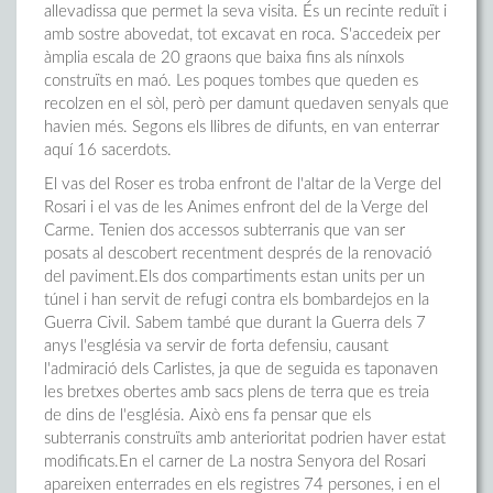
allevadissa que permet la seva visita. És un recinte reduït i
amb sostre abovedat, tot excavat en roca. S'accedeix per
àmplia escala de 20 graons que baixa fins als nínxols
construïts en maó. Les poques tombes que queden es
recolzen en el sòl, però per damunt quedaven senyals que
havien més. Segons els llibres de difunts, en van enterrar
aquí 16 sacerdots.
El vas del Roser es troba enfront de l'altar de la Verge del
Rosari i el vas de les Animes enfront del de la Verge del
Carme. Tenien dos accessos subterranis que van ser
posats al descobert recentment després de la renovació
del paviment.Els dos compartiments estan units per un
túnel i han servit de refugi contra els bombardejos en la
Guerra Civil. Sabem també que durant la Guerra dels 7
anys l'església va servir de forta defensiu, causant
l'admiració dels Carlistes, ja que de seguida es taponaven
les bretxes obertes amb sacs plens de terra que es treia
de dins de l'església. Això ens fa pensar que els
subterranis construïts amb anterioritat podrien haver estat
modificats.En el carner de La nostra Senyora del Rosari
apareixen enterrades en els registres 74 persones, i en el