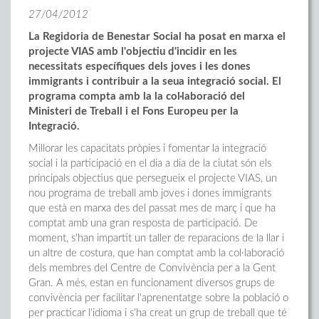
27/04/2012
La Regidoria de Benestar Social ha posat en marxa el
projecte VIAS amb l'objectiu d'incidir en les
necessitats específiques dels joves i les dones
immigrants i contribuir a la seua integració social. El
programa compta amb la la col·laboració del
Ministeri de Treball i el Fons Europeu per la
Integració.
Millorar les capacitats pròpies i fomentar la integració
social i la participació en el dia a dia de la ciutat són els
principals objectius que persegueix el projecte VIAS, un
nou programa de treball amb joves i dones immigrants
que està en marxa des del passat mes de març i que ha
comptat amb una gran resposta de participació. De
moment, s'han impartit un taller de reparacions de la llar i
un altre de costura, que han comptat amb la col·laboració
dels membres del Centre de Convivència per a la Gent
Gran. A més, estan en funcionament diversos grups de
convivència per facilitar l'aprenentatge sobre la població o
per practicar l'idioma i s'ha creat un grup de treball que té