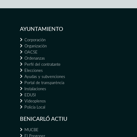
AYUNTAMIENTO
Corporación
Organización
OACSE
Ordenanzas
Perfil del contratante
Elecciones
Ayudas y subvenciones
Portal de transparència
Instalaciones
EDUSI
Videoplenos
Policía Local
BENICARLÓ ACTIU
MUCBE
El Pregoner