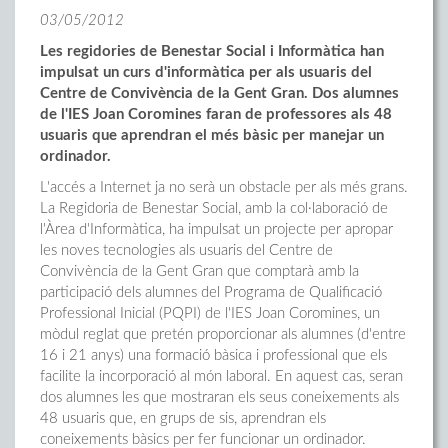
03/05/2012
Les regidories de Benestar Social i Informàtica han
impulsat un curs d'informàtica per als usuaris del
Centre de Convivència de la Gent Gran. Dos alumnes
de l'IES Joan Coromines faran de professores als 48
usuaris que aprendran el més bàsic per manejar un
ordinador.
L'accés a Internet ja no serà un obstacle per als més grans.
La Regidoria de Benestar Social, amb la col·laboració de
l'Àrea d'Informàtica, ha impulsat un projecte per apropar
les noves tecnologies als usuaris del Centre de
Convivència de la Gent Gran que comptarà amb la
participació dels alumnes del Programa de Qualificació
Professional Inicial (PQPI) de l'IES Joan Coromines, un
mòdul reglat que pretén proporcionar als alumnes (d'entre
16 i 21 anys) una formació bàsica i professional que els
facilite la incorporació al món laboral. En aquest cas, seran
dos alumnes les que mostraran els seus coneixements als
48 usuaris que, en grups de sis, aprendran els
coneixements bàsics per fer funcionar un ordinador.