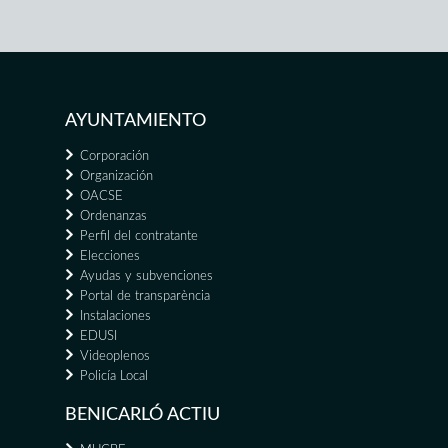
AYUNTAMIENTO
Corporación
Organización
OACSE
Ordenanzas
Perfil del contratante
Elecciones
Ayudas y subvenciones
Portal de transparència
Instalaciones
EDUSI
Videoplenos
Policía Local
BENICARLÓ ACTIU